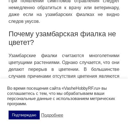
При появлении симптомов отравления следует
немедленно обратиться к врачу или ветеринару,
даже если на узамбарских фиалках не видно
следов укусов.
Почему узамбарская фиалка не
цветет?
Узамбарские фиалки считаются многолетними
цветущими растениями. Однако случается, что они
делают перерыв в цветении. В большинстве
случаев причинами отсутствия цветения являются
неправильное расположение, недостаток
Во время посещения сайта «VasheHobbyRF.ru» вы
удобрений или сквозняк.
соглашаетесь с тем, что мы обрабатываем ваши
персональные данные с использованием метрических
Причина: Неподходящее местоположение
программ.
Решение: разместите растение в правильном
Подробнее
Подтверждаю
месте.