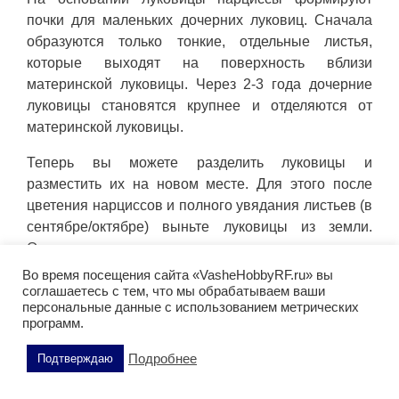
почки для маленьких дочерних луковиц. Сначала
образуются только тонкие, отдельные листья,
которые выходят на поверхность вблизи
материнской луковицы. Через 2-3 года дочерние
луковицы становятся крупнее и отделяются от
материнской луковицы.
Теперь вы можете разделить луковицы и
разместить их на новом месте. Для этого после
цветения нарциссов и полного увядания листьев (в
сентябре/октябре) выньте луковицы из земли.
Отделите дочерние луковицы от материнских
острым ножом.
Во время посещения сайта «VasheHobbyRF.ru» вы
соглашаетесь с тем, что мы обрабатываем ваши
Перед посадкой обогатите почву
компостом
и
персональные данные с использованием метрических
программ.
роговой стружкой. Посадите луковицы в солнечном
или полутенистом месте и хорошо полейте.
Подробнее
Подтверждаю
Нарциссы: болезни, вредители,