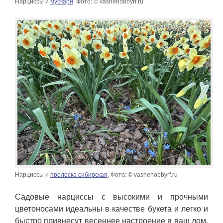
Нарциссы и
мускари
. Фото: © vashehobbyrf.ru
Нарциссы и
пролеска сибирская
. Фото: © vashehobbyrf.ru
Садовые нарциссы с высокими и прочными
цветоносами идеальны в качестве букета и легко и
быстро привнесут весеннее настроение в ваш дом.