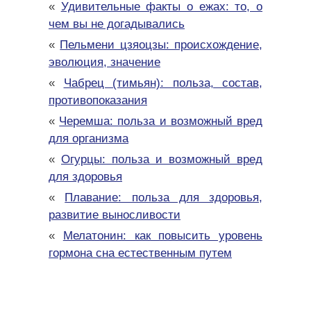
«
Удивительные факты о ежах: то, о
чем вы не догадывались
«
Пельмени цзяоцзы: происхождение,
эволюция, значение
«
Чабрец (тимьян): польза, состав,
противопоказания
«
Черемша: польза и возможный вред
для организма
«
Огурцы: польза и возможный вред
для здоровья
«
Плавание: польза для здоровья,
развитие выносливости
«
Мелатонин: как повысить уровень
гормона сна естественным путем