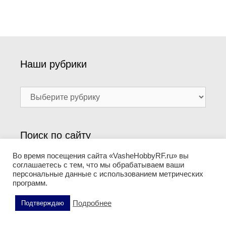
Наши рубрики
Наши
рубрики
Поиск по сайту
Во время посещения сайта «VasheHobbyRF.ru» вы
Поиск:
соглашаетесь с тем, что мы обрабатываем ваши
персональные данные с использованием метрических
программ.
Подробнее
Подтверждаю
Информация