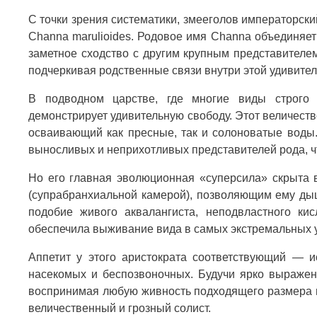
С точки зрения систематики, змееголов императорск
Channa marulioides. Родовое имя Channa объединяет 
заметное сходство с другим крупным представителе
подчеркивая родственные связи внутри этой удивител
В подводном царстве, где многие виды строго 
демонстрирует удивительную свободу. Этот величест
осваивающий как пресные, так и солоноватые воды.
выносливых и неприхотливых представителей рода, 
Но его главная эволюционная «суперсила» скрыта 
(супрабранхиальной камерой), позволяющим ему ды
подобие живого аквалангиста, неподвластного к
обеспечила выживание вида в самых экстремальных 
Аппетит у этого аристократа соответствующий — и
насекомых и беспозвоночных. Будучи ярко выражен
воспринимая любую живность подходящего размера и
величественный и грозный солист.