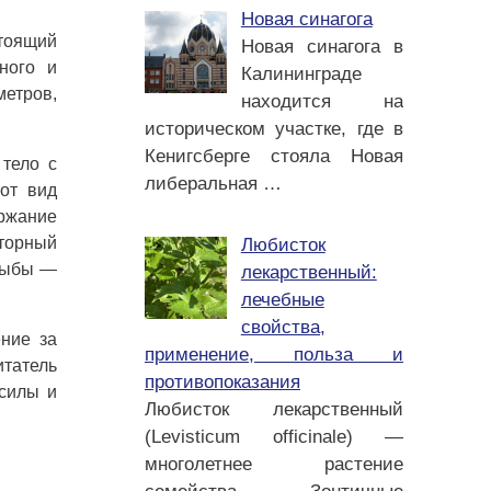
Новая синагога
стоящий
Новая синагога в
ного и
Калининграде
метров,
находится на
историческом участке, где в
Кенигсберге стояла Новая
тело с
либеральная
…
от вид
ержание
торный
Любисток
 рыбы —
лекарственный:
лечебные
свойства,
ние за
применение, польза и
татель
противопоказания
 силы и
Любисток лекарственный
(Levisticum officinale) —
многолетнее растение