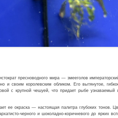
истократ пресноводного мира — змееголов императорски
но и своим королевским обликом. Его вытянутое, гибко
овой с крупной чешуей, что придает рыбе узнаваемый 
ет ее окраска — настоящая палитра глубоких тонов. Ц
рхатисто-черного и шоколадно-коричневого до ярких вс