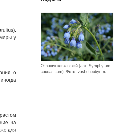
ulius).
змеры у
Окопник кавказский (лат. Symphytum
caucasicum). Фото: vashehobbyrf.ru
ания о
 иногда
зрастом
ние на
аже для