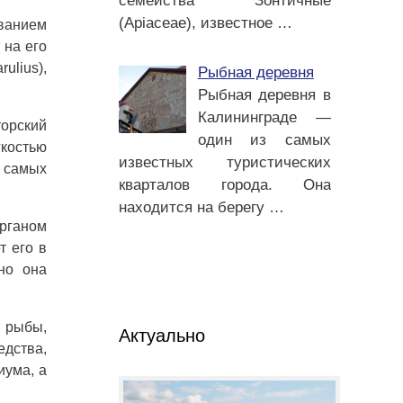
семейства Зонтичные
(Apiaceae), известное
…
званием
 на его
ulius),
Рыбная деревня
Рыбная деревня в
Калининграде —
орский
один из самых
гкостью
известных туристических
з самых
кварталов города. Она
находится на берегу
…
органом
т его в
но она
й рыбы,
Актуально
едства,
иума, а