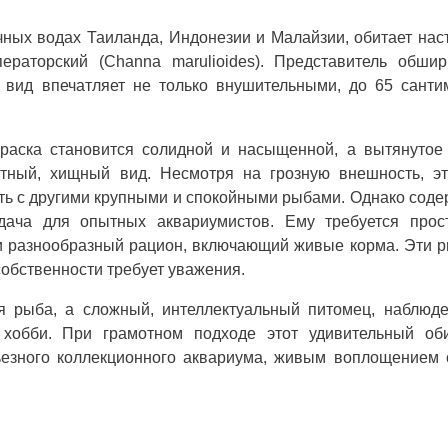
чных водах Таиланда, Индонезии и Малайзии, обитает на
раторский (Channa marulioides). Представитель обшир
 вид впечатляет не только внушительными, до 65 санти
раска становится солидной и насыщенной, а вытянутое 
стный, хищный вид. Несмотря на грозную внешность, эт
ать с другими крупными и спокойными рыбами. Однако сод
ача для опытных аквариумистов. Ему требуется прос
а и разнообразный рацион, включающий живые корма. Эти
собственности требует уважения.
я рыба, а сложный, интеллектуальный питомец, наблюде
 хобби. При грамотном подходе этот удивительный оби
ьезного коллекционного аквариума, живым воплощением