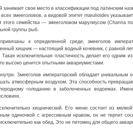
ий занимает свое место в классификации под латинским на
всех змееголовов, а видовой эпитет marulioides указывает
м этого семейства — змееголовом марулиусом (Channa mar
ьной группы рыб.
привязаны к определенной среде, змееголов императ
венный хищник — настоящий водный кочевник, с равной ле
 Такая исключительная пластичность делает его одним и
что высоко ценится опытными аквариумистами.
внутри. Змееголов императорский обладает уникальным 
шать атмосферным воздухом. Эта способность превращае
ислородному голоданию в заболоченных водоемах. Имен
условиях.
сключительно хищнический. Его меню состоит из мелко
ным одиночкой с агрессивным нравом, он не терпит сос
сключительно как обед. Это не питомец для общего аквар