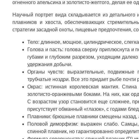
огненного апельсина и золотисто-желтого, делая ее 
Научный портрет вида складывается из детального 
плавников и хвоста, обеспечивающих стремительн
стратегии засадной охоты, пищевые предпочтения, с
Тело: длинное, мощное, цилиндрическое, слегка
Голова и пасть: голова сверху приплюснута и 
губами и глубоким разрезом, уходящим далеко
удержания добычи.
Органы чувств: выразительные, подвижные 
трубчатые ноздри. Все это придает рыбе почти
Окрас: истинная королевская мантия. Спина
золотисто-оранжевыми боками. На них, как ор
С возрастом узор становится еще сложнее, пре
присутствует обманный «глазок», с годами бле
Плавники: брюшные плавники смещены назад, а
Половой диморфизм: выражен слабо. Самцы, 
спинной плавник, но гарантированно определит
Формула совершенства: спинной плавник (D) им