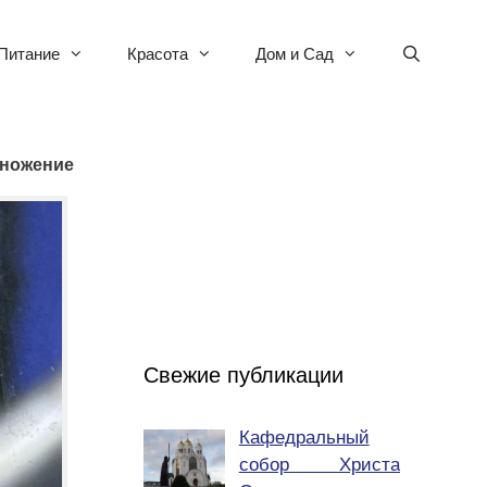
Питание
Красота
Дом и Сад
множение
Свежие публикации
Кафедральный
собор Христа