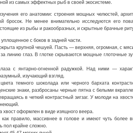
одной из самых эффектных рыб в своей экосистеме.
изучения его анатомии: строения мощных челюстей, архи
ый бросок. Не менее внимательно исследуются его пов
остоящие из рыбы и ракообразных, и скрытные брачные рит
 уплощенное с боков в задней части.
покрыта крупной чешуей. Пасть — верхняя, огромная, с мя
 за линию глаз. В глотке скрываются мощные глоточные з
глаза с янтарно-огненной радужкой. Над ними — харак
 разумный, изучающий взгляд.
 цвета темного шоколада или черного бархата контраст
денские знаки, разбросаны черные пятна с белыми вкрапл
вращаясь в четкий контрастный зигзаг. У молоди на хвост
днеющий.
 хвост оформлен в виде изящного веера.
как правило, массивнее в голове и имеют чуть более в
ь пол крайне сложно.
еет 45-47 мягких лучей.