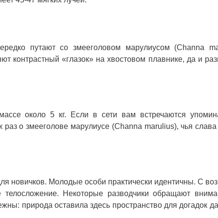
нередко путают со змееголовом марулиусом (Channa mar
ют контрастный «глазок» на хвостовом плавнике, да и ра
массе около 5 кг. Если в сети вам встречаются упомин
 раз о змееголове марулиусе (Channa marulius), чья слава
для новичков. Молодые особи практически идентичны. С во
е телосложение. Некоторые разводчики обращают внима
ежны: природа оставила здесь пространство для догадок д