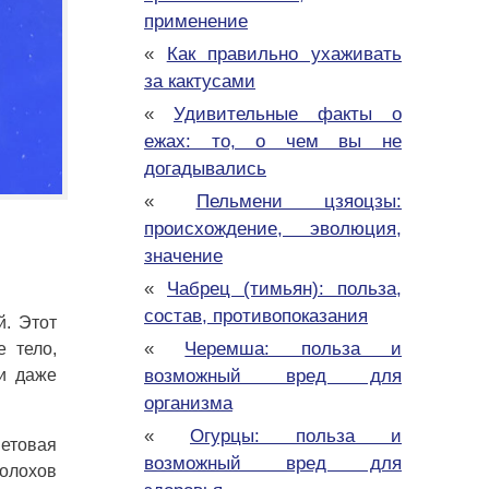
применение
«
Как правильно ухаживать
за кактусами
«
Удивительные факты о
ежах: то, о чем вы не
догадывались
«
Пельмени цзяоцзы:
происхождение, эволюция,
значение
«
Чабрец (тимьян): польза,
состав, противопоказания
й. Этот
«
Черемша: польза и
е тело,
возможный вред для
и даже
организма
«
Огурцы: польза и
ветовая
возможный вред для
полохов