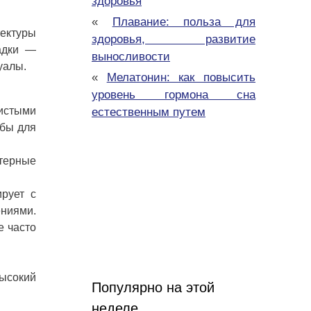
здоровья
«
Плавание: польза для
тектуры
здоровья, развитие
адки —
выносливости
уалы.
«
Мелатонин: как повысить
уровень гормона сна
систыми
естественным путем
убы для
терные
ирует с
ениями.
е часто
ысокий
Популярно на этой
неделе