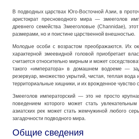
В подводных царствах Юго-Восточной Азии, в прото
аристократ пресноводного мира — змееголов импе
древнего семейства Змееголовые (Channidae), этот
размерами, но и поистине царственной внешностью.
Молодые особи с возрастом преображаются. Их ок
характерной змеевидной головой приобретает вла
считается относительно мирным и может соседствов
такого «императора» в домашнем водоеме — зад
резервуар, множество укрытий, чистая, теплая вод
территориальные хищники, и их врожденное чувство 
Змееголов императорский — это не просто крупна
поведением которого может стать увлекательным
азиатских рек может стать жемчужиной любого сер
загадочности подводного мира.
Общие сведения