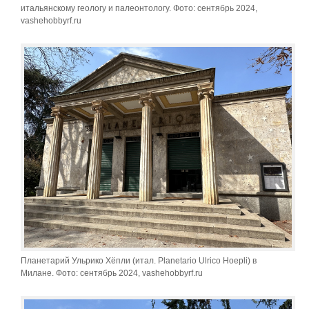
итальянскому геологу и палеонтологу. Фото: сентябрь 2024,
vashehobbyrf.ru
Планетарий Ульрико Хёпли (итал. Planetario Ulrico Hoepli) в
Милане. Фото: сентябрь 2024, vashehobbyrf.ru