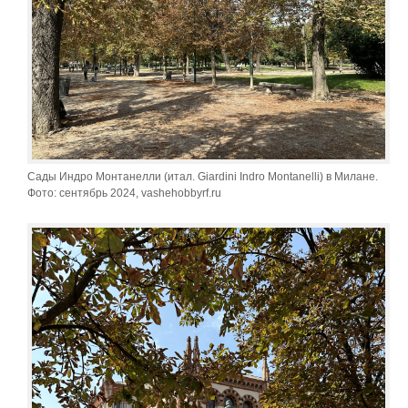
Сады Индро Монтанелли (итал. Giardini Indro Montanelli) в Милане.
Фото: сентябрь 2024, vashehobbyrf.ru