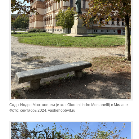
Сады Индро Монтанелли (итал. Giardini Indro Montanelli) в Милане.
Фото: сентябрь 2024, vashehobbyrf.ru