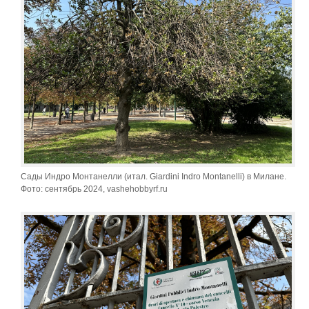
Сады Индро Монтанелли (итал. Giardini Indro Montanelli) в Милане.
Фото: сентябрь 2024, vashehobbyrf.ru