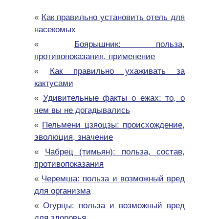
«
Как правильно установить отель для
насекомых
«
Боярышник: польза,
противопоказания, применение
«
Как правильно ухаживать за
кактусами
«
Удивительные факты о ежах: то, о
чем вы не догадывались
«
Пельмени цзяоцзы: происхождение,
эволюция, значение
«
Чабрец (тимьян): польза, состав,
противопоказания
«
Черемша: польза и возможный вред
для организма
«
Огурцы: польза и возможный вред
для здоровья