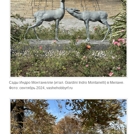
Сады Индро Монтанелли (итал. Giardini Indro Montanelli) в Милане.
Фото: сентябрь 2024, vashehobbyrf.ru