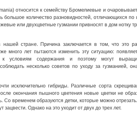
uzmania) относится к семейству Бромелиевые и очаровывае
сь большое количество разновидностей, отличающихся по 
нжевые или двухцветные гузмании привносят в дом нотку т
 нашей стране. Причина заключается в том, что это р
же много лет пытаются изменить эту ситуацию: появляе
ы к условиям содержания и поэтому могут выращи
облюдать несколько советов по уходу за гузманией, он
чти исключительно гибриды. Различные сорта скрещива
после окончания пышного цветения новые цветки не обра
ь. Со временем образуются детки, которые можно отрезать
зацвести. Однако на это уходит от двух до трех лет.