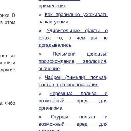
применение
«
Как правильно ухаживать
онки. В
за кактусами
 в этом
«
Удивительные факты о
ежах: то, о чем вы не
догадывались
«
Пельмени цзяоцзы:
оят из
происхождение, эволюция,
етники
значение
другие
«
Чабрец (тимьян): польза,
состав, противопоказания
«
Черемша: польза и
возможный вред для
в, либо
организма
«
Огурцы: польза и
возможный вред для