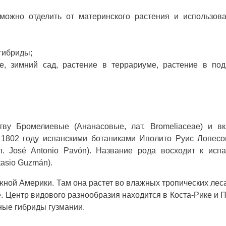
 можно отделить от материнского растения и использов
гибриды;
е, зимний сад, растение в террариуме, растение в под
тву Бромелиевые (Ананасовые, лат. Bromeliaceae) и в
1802 году испанскими ботаниками Иполито Руис Лопесо
п. José Antonio Pavón). Название рода восходит к исп
asio Guzmán).
ной Америки. Там она растет во влажных тропических леса
е. Центр видового разнообразия находится в Коста-Рике и 
ные гибриды гузмании.