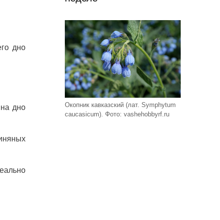
его дно
Окопник кавказский (лат. Symphytum
 на дно
caucasicum). Фото: vashehobbyrf.ru
линяных
еально