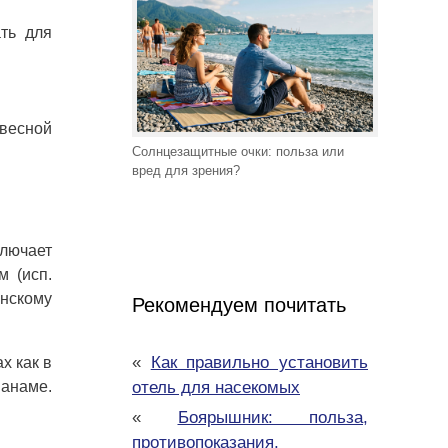
ать для
весной
Солнцезащитные очки: польза или
вред для зрения?
ключает
м (исп.
анскому
Рекомендуем почитать
«
Как правильно установить
х как в
Панаме.
отель для насекомых
«
Боярышник: польза,
противопоказания,