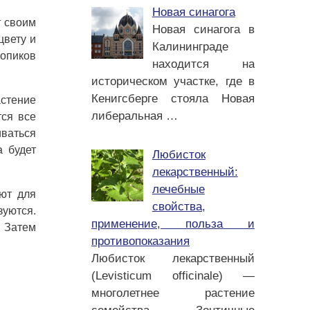
Новая синагога
т своим
Новая синагога в
цвету и
Калининграде
ропиков
находится на
историческом участке, где в
Кенигсберге стояла Новая
астение
либеральная
…
тся все
ваться
а будет
Любисток
лекарственный:
лечебные
ют для
свойства,
зуются.
применение, польза и
. Затем
противопоказания
Любисток лекарственный
(Levisticum officinale) —
многолетнее растение