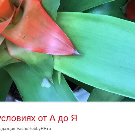
условиях от А до Я
едакция VasheHobbyRF.ru