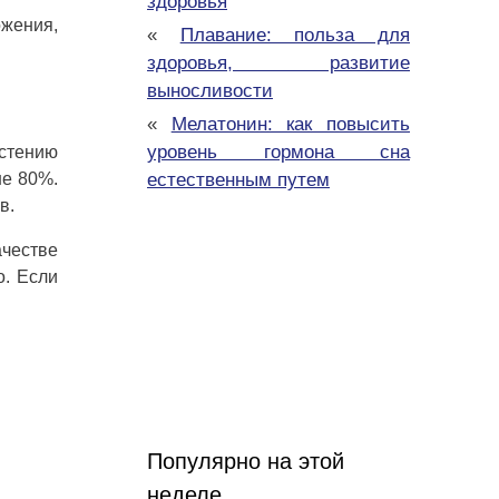
здоровья
жения,
«
Плавание: польза для
здоровья, развитие
выносливости
«
Мелатонин: как повысить
уровень гормона сна
стению
ше 80%.
естественным путем
в.
ачестве
о. Если
Популярно на этой
неделе