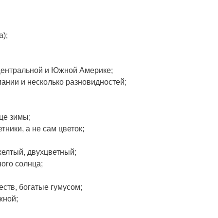
a);
Центральной и Южной Америке;
ании и несколько разновидностей;
це зимы;
тники, а не сам цветок;
желтый, двухцветный;
ого солнца;
ств, богатые гумусом;
жной;