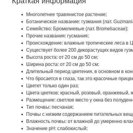
Краткая информация
Многолетнее травянистое растение;
Ботаническое название: гузмания (лат. Guzmani
Семейство: Бромелиевые (лат. Bromeliaceae);
Прочие названия: гусмания;
Происхождение: влажные тропические леса в 
Существует более 200 дикорастущих видов гузм
Высота роста: от 20 см до 50 см;
Ширина роста: от 20 см до 50 см;
Длительный период цветения, в основном в кон
Что бросается в глаза, так это красочные прицве
Цветет только один раз;
Цвета цветков: красный, розовый, оранжевый, 
Размещение: светлое место у окна без полуденн
Тип почвы: песчаная;
Почвы с низким содержанием питательных веще
Влажность почвы: от влажной до умеренно вла
Значение pH: слабокислый;