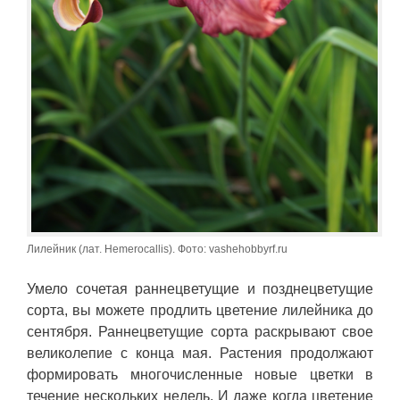
Лилейник (лат. Hemerocallis). Фото: vashehobbyrf.ru
Умело сочетая раннецветущие и позднецветущие
сорта, вы можете продлить цветение лилейника до
сентября. Раннецветущие сорта раскрывают свое
великолепие с конца мая. Растения продолжают
формировать многочисленные новые цветки в
течение нескольких недель. И даже когда цветение