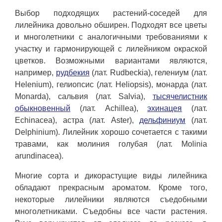
Выбор подходящих растений-соседей для
лилейника довольно обширен. Подходят все цветы
и многолетники с аналогичными требованиями к
участку и гармонирующей с лилейником окраской
цветков. Возможными вариантами являются,
например,
рудбекия
(лат. Rudbeckia), гелениум (лат.
Helenium), гелиопсис (лат. Heliopsis), монарда (лат.
Monarda), сальвия (лат. Salvia),
тысячелистник
обыкновенный
(лат. Achillea),
эхинацея
(лат.
Echinacea), астра (лат. Aster),
дельфиниум
(лат.
Delphinium). Лилейник хорошо сочетается с такими
травами, как молиния голубая (лат. Molinia
arundinacea).
Многие сорта и дикорастущие виды лилейника
обладают прекрасным ароматом. Кроме того,
некоторые лилейники являются съедобными
многолетниками. Съедобны все части растения.