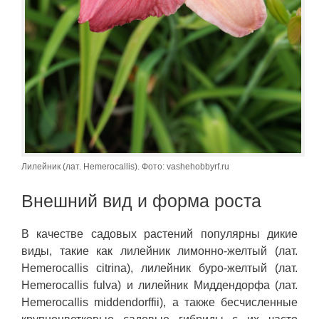
Лилейник (лат. Hemerocallis). Фото: vashehobbyrf.ru
Внешний вид и форма роста
В качестве садовых растений популярны дикие
виды, такие как лилейник лимонно-желтый (лат.
Hemerocallis citrina), лилейник буро-желтый (лат.
Hemerocallis fulva) и лилейник Миддендорфа (лат.
Hemerocallis middendorffii), а также бесчисленные