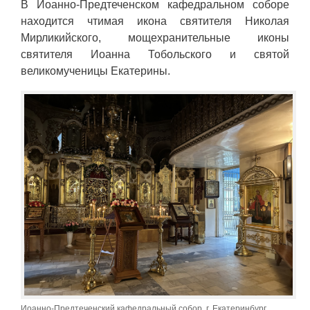
В Иоанно-Предтеченском кафедральном соборе
находится чтимая икона святителя Николая
Мирликийского, мощехранительные иконы
святителя Иоанна Тобольского и святой
великомученицы Екатерины.
Иоанно-Предтеченский кафедральный собор, г. Екатеринбург.