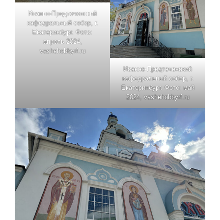
Иоанно-Предтеченский
кафедральный собор, г.
Екатеринбург. Фото:
апрель 2024,
vashehobbyrf.ru
Иоанно-Предтеченский
кафедральный собор, г.
Екатеринбург. Фото: май
2024, vashehobbyrf.ru