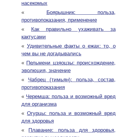
насекомых
«
Боярышник: польза,
противопоказания, применение
«
Как правильно ухаживать за
кактусами
«
Удивительные факты о ежах: то, о
чем вы не догадывались
«
Пельмени цзяоцзы: происхождение,
эволюция, значение
«
Чабрец (тимьян): польза, состав,
противопоказания
«
Черемша: польза и возможный вред
для организма
«
Огурцы: польза и возможный вред
для здоровья
«
Плавание: польза для здоровья,