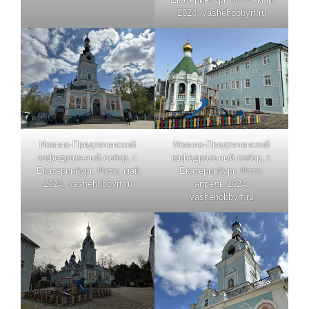
2024, vashehobbyrf.ru
Иоанно-Предтеченский
Иоанно-Предтеченский
кафедральный собор, г.
кафедральный собор, г.
Екатеринбург. Фото: май
Екатеринбург. Фото:
2024, vashehobbyrf.ru
апрель 2024,
vashehobbyrf.ru