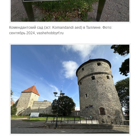
Комендантский сад (эст. Komandandi aed) в Таллине. Фото:
сентябрь 2024, vashehobbyrf.ru