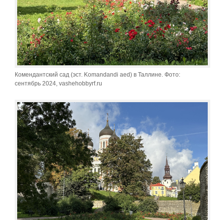
Комендантский сад (эст. Komandandi aed) в Таллине. Фото:
сентябрь 2024, vashehobbyrf.ru