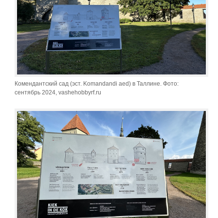
Комендантский сад (эст. Komandandi aed) в Таллине. Фото:
сентябрь 2024, vashehobbyrf.ru