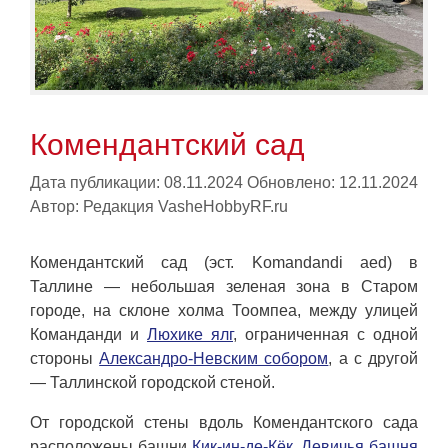
Комендантский сад
Дата публикации: 08.11.2024
Обновлено: 12.11.2024
Автор:
Редакция VasheHobbyRF.ru
Комендантский сад (эст. Komandandi aed) в
Таллине — небольшая зеленая зона в Старом
городе, на склоне холма Тоомпеа, между улицей
Команданди и
Люхике ялг
, ограниченная с одной
стороны
Александро-Невским собором
, а с другой
— Таллинской городской стеной.
От городской стены вдоль Комендантского сада
расположены башни
Кик-ин-де-Кёк
,
Девичья башня