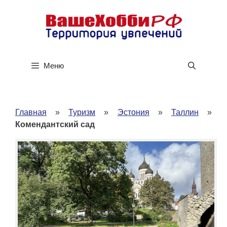
Перейти
к
содержимому
Меню
Главная
»
Туризм
»
Эстония
»
Таллин
»
Комендантский сад