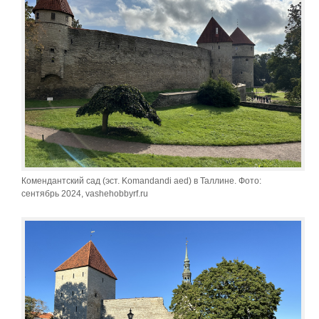
Комендантский сад (эст. Komandandi aed) в Таллине. Фото:
сентябрь 2024, vashehobbyrf.ru