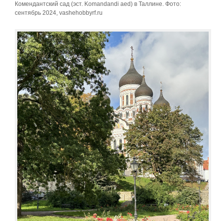
Комендантский сад (эст. Komandandi aed) в Таллине. Фото:
сентябрь 2024, vashehobbyrf.ru