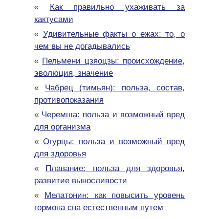
«
Как правильно ухаживать за
кактусами
«
Удивительные факты о ежах: то, о
чем вы не догадывались
«
Пельмени цзяоцзы: происхождение,
эволюция, значение
«
Чабрец (тимьян): польза, состав,
противопоказания
«
Черемша: польза и возможный вред
для организма
«
Огурцы: польза и возможный вред
для здоровья
«
Плавание: польза для здоровья,
развитие выносливости
«
Мелатонин: как повысить уровень
гормона сна естественным путем