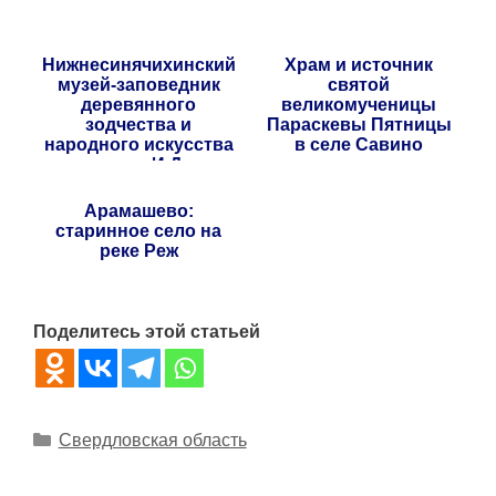
Нижнесинячихинский
Храм и источник
музей-заповедник
святой
деревянного
великомученицы
зодчества и
Параскевы Пятницы
народного искусства
в селе Савино
имени И.Д.
Самойлова
Арамашево:
старинное село на
реке Реж
Поделитесь этой статьей
Рубрики
Свердловская область