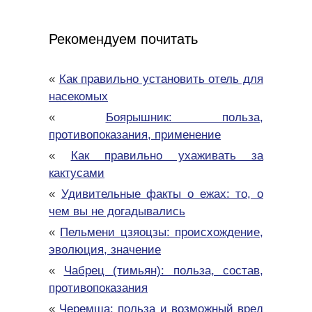
Рекомендуем почитать
«
Как правильно установить отель для
насекомых
«
Боярышник: польза,
противопоказания, применение
«
Как правильно ухаживать за
кактусами
«
Удивительные факты о ежах: то, о
чем вы не догадывались
«
Пельмени цзяоцзы: происхождение,
эволюция, значение
«
Чабрец (тимьян): польза, состав,
противопоказания
«
Черемша: польза и возможный вред