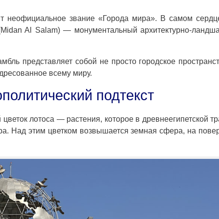
ит неофициальное звание «Города мира». В самом сердц
(Midan Al Salam) — монументальный архитектурно-ланд
амбль представляет собой не просто городское пространс
адресованное всему миру.
ополитический подтекст
цветок лотоса — растения, которое в древнеегипетской т
ра. Над этим цветком возвышается земная сфера, на пове