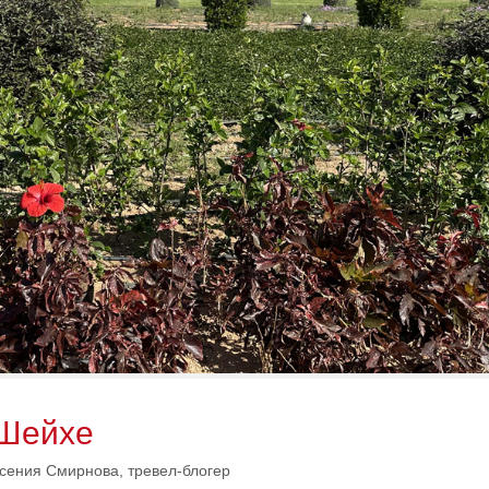
-Шейхе
сения Смирнова, тревел-блогер