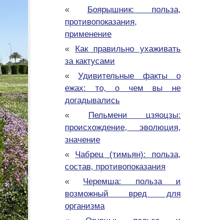
«
Боярышник: польза,
противопоказания,
применение
«
Как правильно ухаживать
за кактусами
«
Удивительные факты о
ежах: то, о чем вы не
догадывались
«
Пельмени цзяоцзы:
происхождение, эволюция,
значение
«
Чабрец (тимьян): польза,
состав, противопоказания
«
Черемша: польза и
возможный вред для
организма