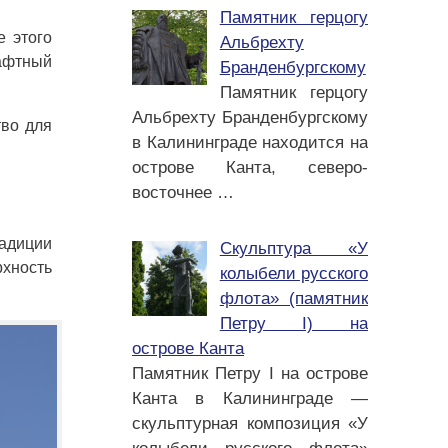
Памятник герцогу
е этого
Альбрехту
шафтный
Бранденбургскому
Памятник герцогу
Альбрехту Бранденбургскому
тво для
в Калининграде находится на
острове Канта, северо-
восточнее
…
радиции
Скульптура «У
рхность
колыбели русского
флота» (памятник
Петру I) на
острове Канта
Памятник Петру I на острове
Канта в Калининграде —
скульптурная композиция «У