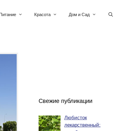
Питание
Красота
Дом и Сад
Свежие публикации
Любисток
лекарственный: