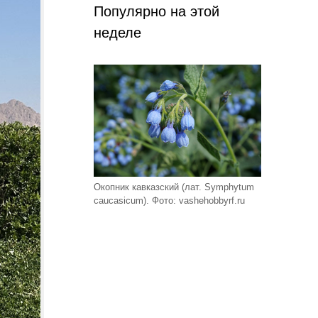
Популярно на этой
неделе
Окопник кавказский (лат. Symphytum
caucasicum). Фото: vashehobbyrf.ru