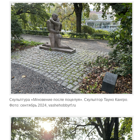
Скульптура «Мгновение после поцелуя». Скульптор Тауно Кангро.
Фото: сентябрь 2024, vashehobbyrf.ru