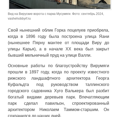
Вид на Вируские ворота с парка Мусумяги. Фото: сентябрь 2024,
vashehobbyrf.ru
Свой нынешний облик Горка поцелуев приобрела,
когда в 1896 году была построена улица Яани
(нынешнее Пярну мантее от площади Виру до
улицы Карья), а в начале XX века был закрыт
бывший мельничный пруд на улице Валли.
Основные работы по благоустройству Вирумяги
прошли в 1897 году, когда по проекту известного
рижского ландшафтного архитектора Георга
Куфальдта под руководством таллинского
городского садовника Хуго Валькера был разбит
богатый видами деревьев парк. Впечатляющим
парк сделал павильон, спроектированный
архитектором Николаем Таммом-старшим. Он
сохранился до наших дней.