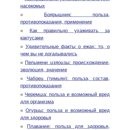
насекомых
«
Боярышник: польза,
противопоказания, применение
«
Как правильно ухаживать за
кактусами
«
Удивительные факты о ежах: то, о
чем вы не догадывались
«
Пельмени цзяоцзы: происхождение,
эволюция, значение
«
Чабрец (тимьян): польза, состав,
противопоказания
«
Черемша: польза и возможный вред
для организма
«
Огурцы: польза и возможный вред
для здоровья
«
Плавание: польза для здоровья,