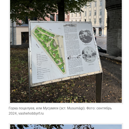
Горка поцелуев, или Мусумяги (эст. Musumägi). Фото: сентябрь
2024, vashehobbyrf.ru