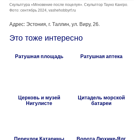
Скульптура «Мгновение после поцелуя». Скульптор Тауно Кангро.
Фото: сентябрь 2024, vashehobbyrf.ru
Адрес: Эстония, г. Таллин, ул. Виру, 26.
Это тоже интересно
Ратушная площадь
Ратушная аптека
Церковь и музей
Цитадель морской
Нигулисте
батареи
Переулок Катарины
Ворота Люхике-Ялг