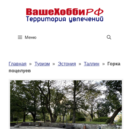
Перейти
к
содержимому
Меню
Главная
»
Туризм
»
Эстония
»
Таллин
»
Горка
поцелуев