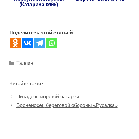
(Катарина кяйк)
Поделитесь этой статьей
Рубрики
Таллин
Читайте также:
Цитадель морской батареи
Броненосец береговой обороны «Русалка»