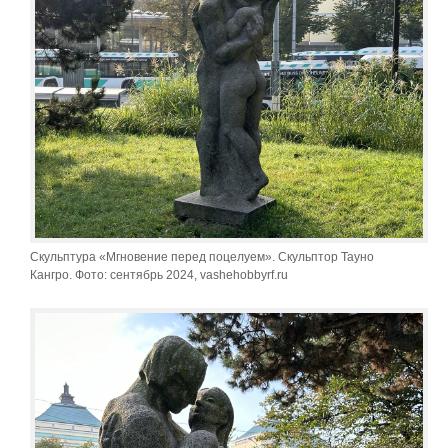
Скульптура «Мгновение перед поцелуем». Скульптор Тауно
Кангро. Фото: сентябрь 2024, vashehobbyrf.ru