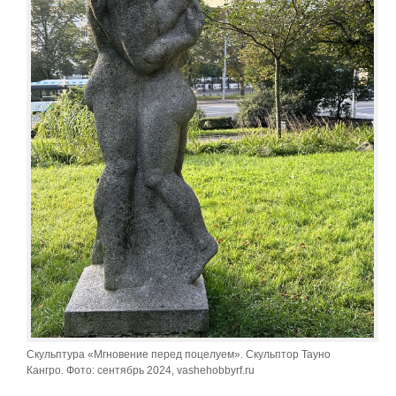
Скульптура «Мгновение перед поцелуем». Скульптор Тауно
Кангро. Фото: сентябрь 2024, vashehobbyrf.ru