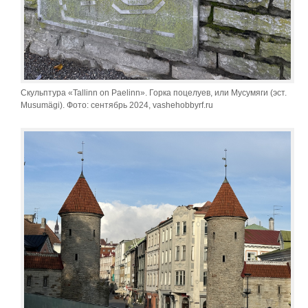
Скульптура «Tallinn on Paelinn». Горка поцелуев, или Мусумяги (эст.
Musumägi). Фото: сентябрь 2024, vashehobbyrf.ru