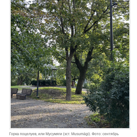
Горка поцелуев, или Мусумяги (эст. Musumägi). Фото: сентябрь