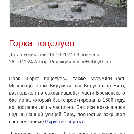
Горка поцелуев
Дата публикации: 14.10.2024
Обновлено:
26.10.2024
Автор:
Редакция VasheHobbyRF.ru
Парк «Горка поцелуев», также Мусумяги (эст.
Musumägi), холм Вирумяги или Вируварава мяги,
расположен на сохранившейся части Бременского
бастиона, который был спроектирован в 1686 году,
но построен лишь частично. Бастион возвышался
над нынешней улицей Виру, полностью закрывая
средневековые
Вируские ворота
.
Движение транспорта было перенаправлено на