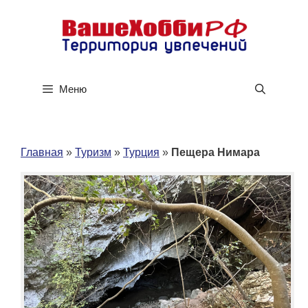
Перейти
к
содержимому
Меню
Главная
»
Туризм
»
Турция
»
Пещера Нимара