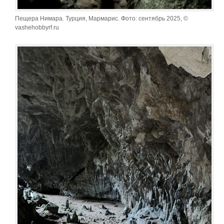
Пещера Нимара. Турция, Мармарис. Фото: сентябрь 2025, ©
vashehobbyrf.ru