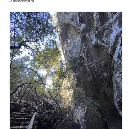
vashehobbyrf.ru