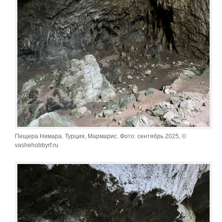
Пещера Нимара. Турция, Мармарис. Фото: сентябрь 2025, ©
vashehobbyrf.ru