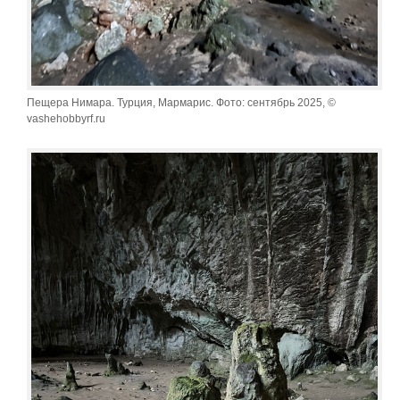
Пещера Нимара. Турция, Мармарис. Фото: сентябрь 2025, ©
vashehobbyrf.ru