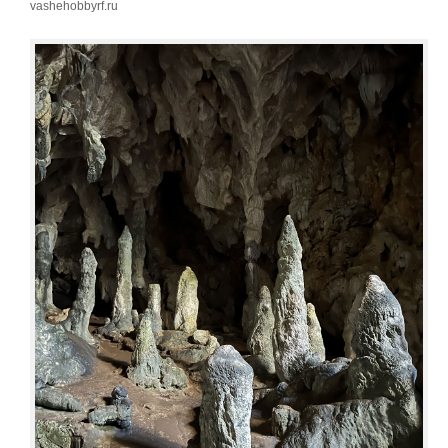
vashehobbyrf.ru