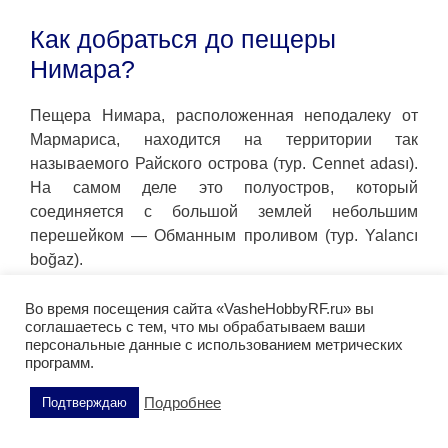
Как добраться до пещеры
Нимара?
Пещера Нимара, расположенная неподалеку от
Мармариса, находится на территории так
называемого Райского острова (тур. Cennet adası).
На самом деле это полуостров, который
соединяется с большой землей небольшим
перешейком — Обманным проливом (тур. Yalancı
boğaz).
Добраться до этого места можно несколькими
Во время посещения сайта «VasheHobbyRF.ru» вы
способами:
соглашаетесь с тем, что мы обрабатываем ваши
персональные данные с использованием метрических
На общественном транспорте: от
программ.
супермаркета Migros в центре Мармариса
Подробнее
Подтверждаю
регулярно отправляются маршрутные такси
(долмуши) по направлению к Yalancı boğaz.