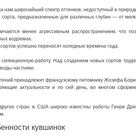
а нам широчайший спектр оттенков, недоступный в природ
 сорта, предназначенные для различных глубин — от мел
ичаются менее агрессивным распространением, что поз
нных водоемах.
 сортов успешно переносят холодные времена года.
елекционную работу. Над созданием новых сортов трудя
воды-частники.
астений принадлежит французскому питомнику Жозефа Бори
еряющие актуальности и по сей день, во многом сформ
других стран: в США широко известны работы Генри Дри
м.
бенности кувшинок