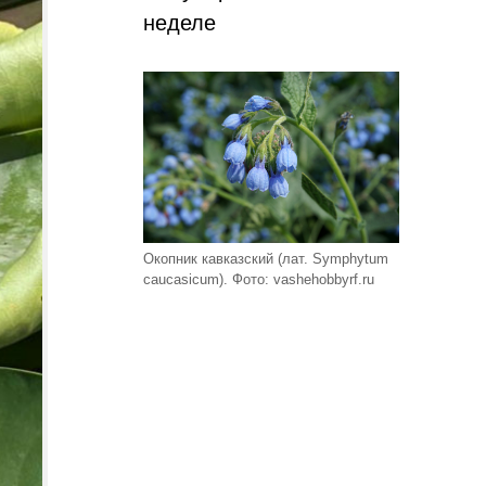
неделе
Окопник кавказский (лат. Symphytum
caucasicum). Фото: vashehobbyrf.ru