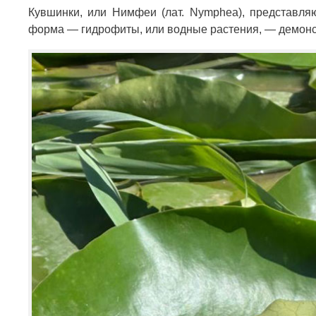
Кувшинки, или Нимфеи (лат. Nymphea), представля
форма — гидрофиты, или водные растения, — демонс