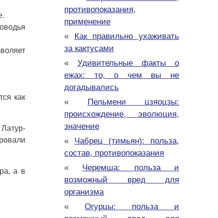
противопоказания,
е.
применение
ководья
«
Как правильно ухаживать
за кактусами
воляет
«
Удивительные факты о
ежах: то, о чем вы не
догадывались
тся как
«
Пельмени цзяоцзы:
происхождение, эволюция,
значение
 Латур-
ировали
«
Чабрец (тимьян): польза,
состав, противопоказания
«
Черемша: польза и
ра, а в
возможный вред для
организма
«
Огурцы: польза и