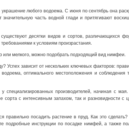
 украшение любого водоема. С июня по сентябрь она рас
т значительную часть водной глади и притягивают восх
 существуют десятки видов и сортов, различающихся ф
е требованиями к условиям произрастания.
го или мелкого, можно подобрать подходящий вид нимфеи.
ду? Успех зависит от нескольких ключевых факторов: прав
у водоема, оптимального местоположения и соблюдения 
у специализированных производителей, начиная с мая.
е сорта с интенсивным запахом, так и разновидности с 
ся правильно посадить растение в пруд. Как это сделать?
те подробные инструкции по посадке нимфей, а также п