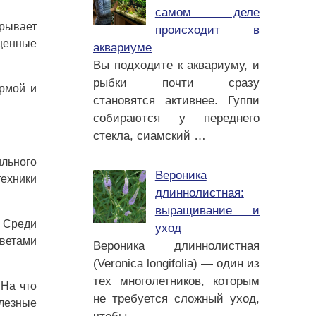
самом деле
крывает
происходит в
ищенные
аквариуме
Вы подходите к аквариуму, и
рыбки почти сразу
ормой и
становятся активнее. Гуппи
собираются у переднего
стекла, сиамский
…
ильного
Вероника
техники
длиннолистная:
выращивание и
 Среди
уход
цветами
Вероника длиннолистная
(Veronica longifolia) — один из
тех многолетников, которым
 На что
не требуется сложный уход,
олезные