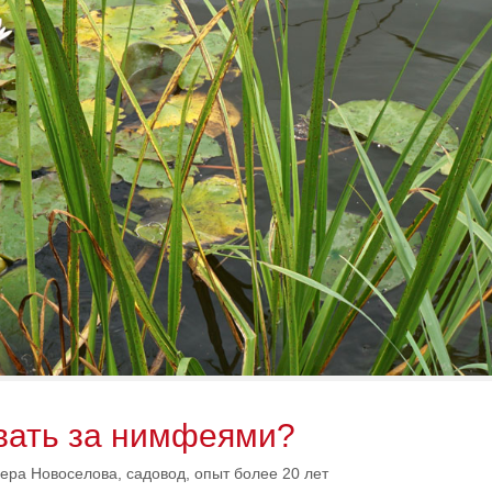
ивать за нимфеями?
ера Новоселова, садовод, опыт более 20 лет