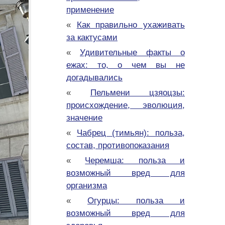
применение
«
Как правильно ухаживать
за кактусами
«
Удивительные факты о
ежах: то, о чем вы не
догадывались
«
Пельмени цзяоцзы:
происхождение, эволюция,
значение
«
Чабрец (тимьян): польза,
состав, противопоказания
«
Черемша: польза и
возможный вред для
организма
«
Огурцы: польза и
возможный вред для