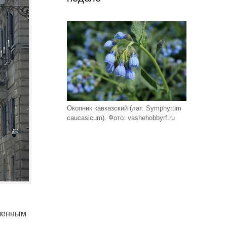
Окопник кавказский (лат. Symphytum
caucasicum). Фото: vashehobbyrf.ru
сленным