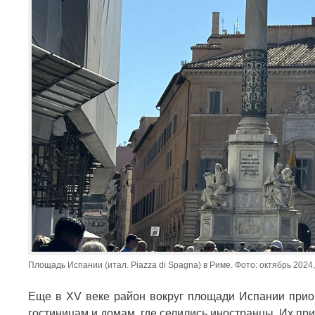
Площадь Испании (итал. Piazza di Spagna) в Риме. Фото: октябрь 2024,
Еще в XV веке район вокруг площади Испании прио
гостиницам и домам, где селились иностранцы. Их пр