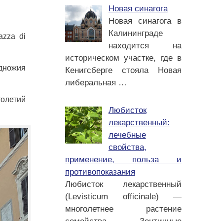
Новая синагога
Новая синагога в
Калининграде
azza di
находится на
историческом участке, где в
одножия
Кенигсберге стояла Новая
либеральная
…
толетий
Любисток
лекарственный:
лечебные
свойства,
применение, польза и
противопоказания
Любисток лекарственный
(Levisticum officinale) —
многолетнее растение