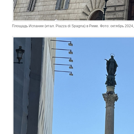
Площадь Испании (итал. Piazza di Spagna) в Риме. Фото: октябрь 2024,