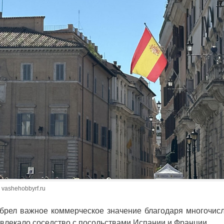
 vashehobbyrf.ru
брел важное коммерческое значение благодаря многочи
ивлекало соседство с посольствами Испании и Франции.