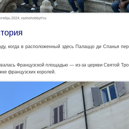
октябрь 2024, vashehobbyrf.ru
стория
ду, когда в расположенный здесь Палаццо ди Спанья пе
ывалась Французской площадью — из-за церкви Святой Тр
ержке французских королей.