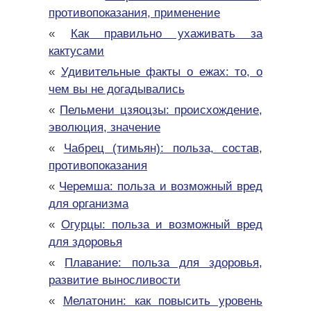
противопоказания, применение
«
Как правильно ухаживать за
кактусами
«
Удивительные факты о ежах: то, о
чем вы не догадывались
«
Пельмени цзяоцзы: происхождение,
эволюция, значение
«
Чабрец (тимьян): польза, состав,
противопоказания
«
Черемша: польза и возможный вред
для организма
«
Огурцы: польза и возможный вред
для здоровья
«
Плавание: польза для здоровья,
развитие выносливости
«
Мелатонин: как повысить уровень