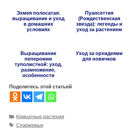
Эхмея полосатая:
Пуансеттия
выращивание и уход
(Рождественская
в домашних
звезда): легенды и
условиях
уход за растением
Выращивание
Уход за орхидеями
пеперомии
для новичков
туполистной: уход,
размножение,
особенности
Поделитесь этой статьей
Рубрики
Комнатные растения
Метки
Спаржевые