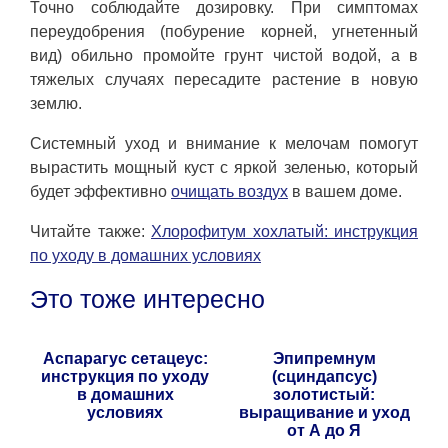
Точно соблюдайте дозировку. При симптомах
переудобрения (побурение корней, угнетенный
вид) обильно промойте грунт чистой водой, а в
тяжелых случаях пересадите растение в новую
землю.
Системный уход и внимание к мелочам помогут
вырастить мощный куст с яркой зеленью, который
будет эффективно
очищать воздух
в вашем доме.
Читайте также:
Хлорофитум хохлатый: инструкция
по уходу в домашних условиях
Это тоже интересно
Аспарагус сетацеус:
Эпипремнум
инструкция по уходу
(сциндапсус)
в домашних
золотистый:
условиях
выращивание и уход
от А до Я