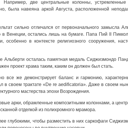
. Например, две центральные колонны, устремленные 
тно, была навеяна аркой Августа, расположенной непода
ультат сильно отличался от первоначального замысла Ал
 в Венеции, остались лишь на бумаге. Папа Пий II Пикко
и, особенно в контексте религиозного сооружения, нас
е Альберти осталась памятная медаль Сиджизмондо Пан
жен проект храма таким, каким он должен был стать.
но все же демонстрирует баланс и гармонию, характерн
 в своем трактате «De re aedificatoria». Даже в своем н
ктурного мастерства эпохи Возрождения.
овые арки, обрамленные композитными колоннами, а цент
сканной отделкой из полихромного мрамора.
лее глубокими, чтобы разместить в них саркофаги Сиджиз
ыли перенесены во внутренние часовни.