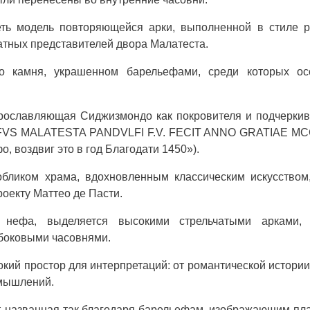
ть модель повторяющейся арки, выполненной в стиле р
натных представителей двора Малатеста.
о камня, украшенном барельефами, среди которых ос
прославляющая Сиджизмондо как покровителя и подчерк
LFVS MALATESTA PANDVLFI F.V. FECIT ANNO GRATIAE M
 воздвиг это в год Благодати 1450»).
бликом храма, вдохновленным классическим искусством,
оекту Маттео де Пасти.
 нефа, выделяется высокими стрельчатыми арками, 
боковыми часовнями.
окий простор для интерпретаций: от романтической истори
змышлений.
, названная так благодаря барельефам, изображающим пл