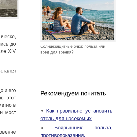
нческо,
лись до
Солнцезащитные очки: польза или
але XIV
вред для зрения?
стался
о и его
Рекомендуем почитать
ив этот
метно в
«
Как правильно установить
 и мост
отель для насекомых
«
Боярышник: польза,
новение
противопоказания,