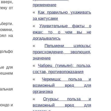
вверх,
применение
леку от
«
Как правильно ухаживать
за кактусами
ьберти.
«
Удивительные факты о
ломини,
ежах: то, о чем вы не
тоял на
догадывались
«
Пельмени цзяоцзы:
дольфо
происхождение, эволюция,
значение
«
Чабрец (тимьян): польза,
ые для
состав, противопоказания
ынешнем
«
Черемша: польза и
возможный вред для
ральная
организма
«
Огурцы: польза и
мондо и
возможный вред для