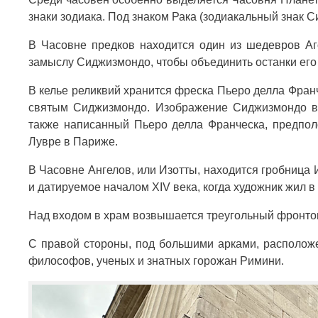
знаки зодиака. Под знаком Рака (зодиакальный знак 
В Часовне предков находится один из шедевров Аг
замыслу Сиджизмондо, чтобы объединить останки его
В келье реликвий хранится фреска Пьеро делла Фран
святым Сиджизмондо. Изображение Сиджизмондо в
также написанный Пьеро делла Франческа, предпол
Лувре в Париже.
В Часовне Ангелов, или Изотты, находится гробница
и датируемое началом XIV века, когда художник жил в
Над входом в храм возвышается треугольный фронтон
С правой стороны, под большими арками, располож
философов, ученых и знатных горожан Римини.