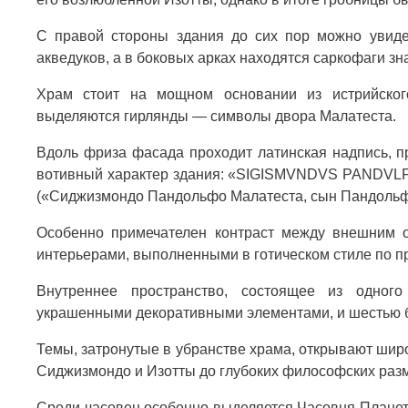
С правой стороны здания до сих пор можно увиде
акведуков, а в боковых арках находятся саркофаги з
Храм стоит на мощном основании из истрийског
выделяются гирлянды — символы двора Малатеста.
Вдоль фриза фасада проходит латинская надпись, 
вотивный характер здания: «SIGISMVNDVS PANDV
(«Сиджизмондо Пандольфо Малатеста, сын Пандольфо,
Особенно примечателен контраст между внешним о
интерьерами, выполненными в готическом стиле по пр
Внутреннее пространство, состоящее из одного
украшенными декоративными элементами, и шестью 
Темы, затронутые в убранстве храма, открывают шир
Сиджизмондо и Изотты до глубоких философских ра
Среди часовен особенно выделяется Часовня Планет