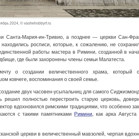
ябрь 2024, © vashehobbyrf.ru
и Санта-Мария-ин-Тривио, а позднее — церкви Сан-Фра
о находились росписи, которые, к сожалению, не сохрани
динственной работы мастера в Римини, созданной в нач
адбище, где были захоронены члены семьи Малатеста.
чту о создании величественного храма, который о
шом ковчеге, воспоминания о своей семье.
 создание двух часовен-усыпальниц для самого Сиджизмонд
ь решил полностью перестроить старую церковь, довер
ектор вдохновился римскими традициями, что особенно за
икаются с такими памятниками
Римини
, как арка Августа
канской церкви в величественный мавзолей, черпая вдох