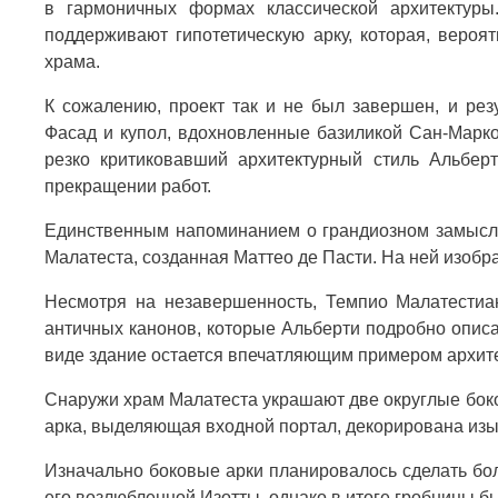
в гармоничных формах классической архитектуры
поддерживают гипотетическую арку, которая, вероя
храма.
К сожалению, проект так и не был завершен, и рез
Фасад и купол, вдохновленные базиликой Сан-Марко
резко критиковавший архитектурный стиль Альберт
прекращении работ.
Единственным напоминанием о грандиозном замысл
Малатеста, созданная Маттео де Пасти. На ней изобра
Несмотря на незавершенность, Темпио Малатестиа
античных канонов, которые Альберти подробно описал
виде здание остается впечатляющим примером архите
Снаружи храм Малатеста украшают две округлые бок
арка, выделяющая входной портал, декорирована изы
Изначально боковые арки планировалось сделать бо
его возлюбленной Изотты, однако в итоге гробницы б