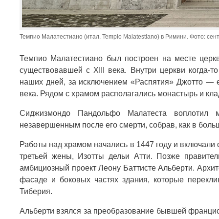
Темпио Малатестиано (итал. Tempio Malatestiano) в Римини. Фото: сент
Темпио Малатестиано был построен на месте церкв
существовавшей с XIII века. Внутри церкви когда-т
наших дней, за исключением «Распятия» Джотто — е
века. Рядом с храмом располагались монастырь и кл
Сиджизмондо Пандольфо Малатеста воплотил ме
незавершенным после его смерти, собрав, как в боль
Работы над храмом начались в 1447 году и включали
третьей жены, Изотты дельи Атти. Позже правител
амбициозный проект Леону Баттисте Альберти. Архит
фасаде и боковых частях здания, которые перекл
Тиберия.
Альберти взялся за преобразование бывшей францис