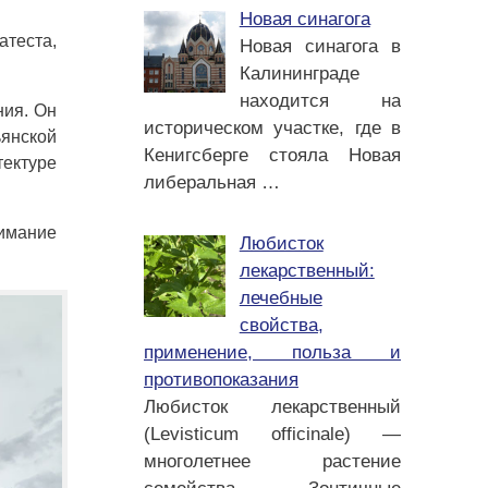
Новая синагога
атеста,
Новая синагога в
Калининграде
находится на
ния. Он
историческом участке, где в
ьянской
Кенигсберге стояла Новая
тектуре
либеральная
…
нимание
Любисток
лекарственный:
лечебные
свойства,
применение, польза и
противопоказания
Любисток лекарственный
(Levisticum officinale) —
многолетнее растение