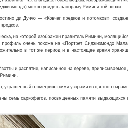
Сиджизмондо) можно увидеть панораму Римини той эпохи.
остино ди Дуччо — «Ковчег предков и потомков», созда
 предков.
ческа, на которой изображен правитель Римини, молящийс
 профиль очень похоже на «Портрет Сиджизмондо Малат
ожительно в тот же период и в настоящее время храня
 Изотты и распятие, написанное на дереве, приписываемое
 Римини.
, украшенный геометрическими узорами из цветного мрам
ены семь саркофагов, посвященных памяти выдающихся 