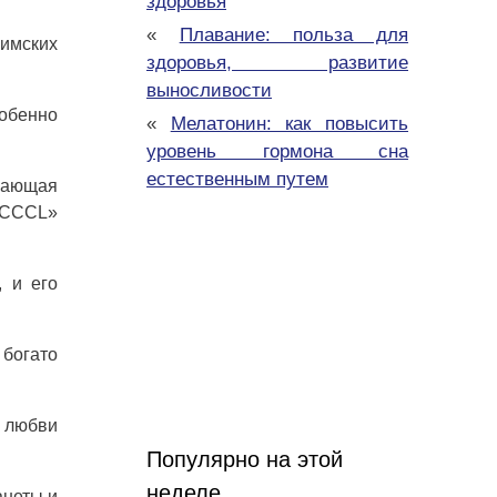
здоровья
«
Плавание: польза для
имских
здоровья, развитие
выносливости
обенно
«
Мелатонин: как повысить
уровень гормона сна
естественным путем
ивающая
CCCCL»
 и его
богато
и любви
Популярно на этой
неделе
анеты и