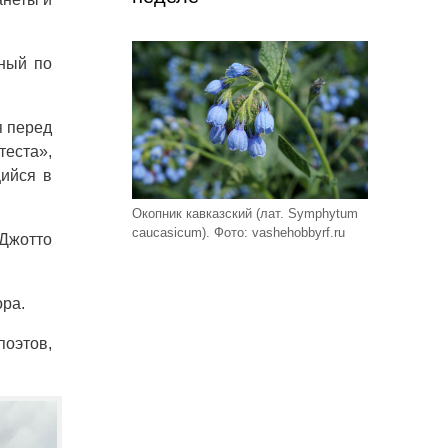
нный по
я перед
еста»,
щийся в
Окопник кавказский (лат. Symphytum
caucasicum). Фото: vashehobbyrf.ru
 Джотто
ора.
поэтов,