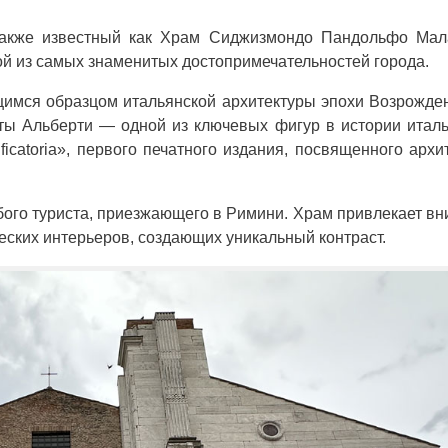
, также известный как Храм Сиджизмондо Пандольфо Мал
ой из самых знаменитых достопримечательностей города.
щимся образцом итальянской архитектуры эпохи Возрожде
ты Альберти — одной из ключевых фигур в истории итал
ficatoria», первого печатного издания, посвященного архи
бого туриста, приезжающего в Римини. Храм привлекает в
еских интерьеров, создающих уникальный контраст.