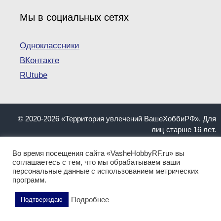
Мы в социальных сетях
Одноклассники
ВКонтакте
RUtube
© 2020-2026 «Территория увлечений ВашеХоббиРФ». Для
лиц старше 16 лет.
При копировании материалов ссылка на сайт
VasheHobbyRF.ru обязательна.
Во время посещения сайта «VasheHobbyRF.ru» вы
Информация, представленная на сайте, не должна
соглашаетесь с тем, что мы обрабатываем ваши
персональные данные с использованием метрических
пониматься как инструкция. Имеются противопоказания.
программ.
Перед применением обратитесь к квалифицированному
специалисту!
Подробнее
Подтверждаю