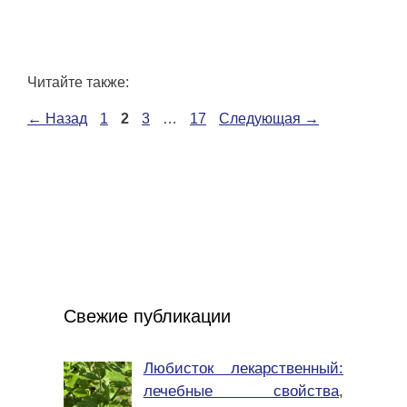
Читайте также:
Страница
Страница
Страница
Страница
←
Назад
1
2
3
…
17
Следующая
→
Свежие публикации
Любисток лекарственный:
лечебные свойства,