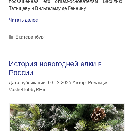
посвященная его отцам-основателям Василию
Татищеву и Вильгельму де Геннину.
Читать далее
Рубрики
Екатеринбург
История новогодней елки в
России
Дата публикации: 03.12.2025
Автор:
Редакция
VasheHobbyRF.ru