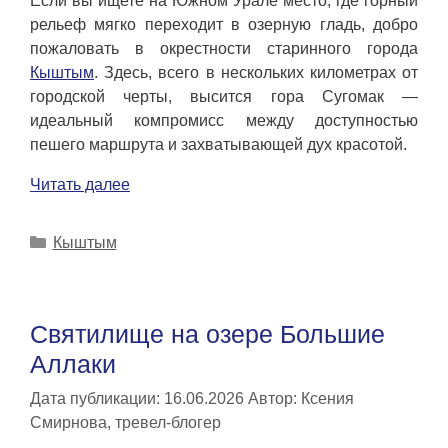
Если вы ищете на Южном Урале место, где горный
рельеф мягко переходит в озерную гладь, добро
пожаловать в окрестности старинного города
Кыштым
. Здесь, всего в нескольких километрах от
городской черты, высится гора Сугомак —
идеальный компромисс между доступностью
пешего маршрута и захватывающей дух красотой.
Читать далее
Рубрики
Кыштым
Святилище на озере Большие
Аллаки
Дата публикации: 16.06.2026
Автор:
Ксения
Смирнова, тревел-блогер