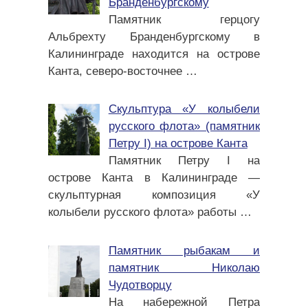
Бранденбургскому
Памятник герцогу
Альбрехту Бранденбургскому в
Калининграде находится на острове
Канта, северо-восточнее
…
Скульптура «У колыбели
русского флота» (памятник
Петру I) на острове Канта
Памятник Петру I на
острове Канта в Калининграде —
скульптурная композиция «У
колыбели русского флота» работы
…
Памятник рыбакам и
памятник Николаю
Чудотворцу
На набережной Петра