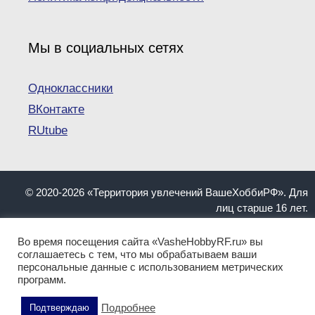
Мы в социальных сетях
Одноклассники
ВКонтакте
RUtube
© 2020-2026 «Территория увлечений ВашеХоббиРФ». Для
лиц старше 16 лет.
При копировании материалов ссылка на сайт
VasheHobbyRF.ru обязательна.
Во время посещения сайта «VasheHobbyRF.ru» вы
Информация, представленная на сайте, не должна
соглашаетесь с тем, что мы обрабатываем ваши
персональные данные с использованием метрических
пониматься как инструкция. Имеются противопоказания.
программ.
Перед применением обратитесь к квалифицированному
специалисту!
Подробнее
Подтверждаю