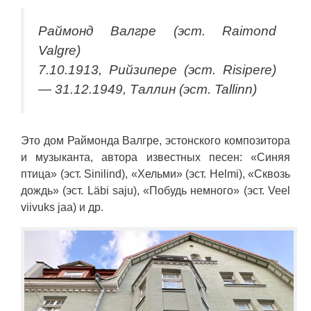
Раймонд Валгре (эст. Raimond
Valgre)
7.10.1913, Рийзипере (эст. Risipere)
— 31.12.1949, Таллин (эст. Tallinn)
Это дом Раймонда Валгре, эстонского композитора
и музыканта, автора известных песен: «Синяя
птица» (эст. Sinilind), «Хельми» (эст. Helmi), «Сквозь
дождь» (эст. Läbi saju), «Побудь немного» (эст. Veel
viivuks jaa) и др.