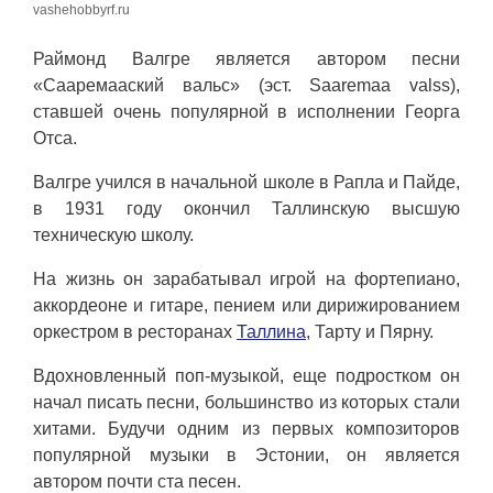
vashehobbyrf.ru
Раймонд Валгре является автором песни
«Сааремааский вальс» (эст. Saaremaa valss),
ставшей очень популярной в исполнении Георга
Отса.
Валгре учился в начальной школе в Рапла и Пайде,
в 1931 году окончил Таллинскую высшую
техническую школу.
На жизнь он зарабатывал игрой на фортепиано,
аккордеоне и гитаре, пением или дирижированием
оркестром в ресторанах
Таллина
, Тарту и Пярну.
Вдохновленный поп-музыкой, еще подростком он
начал писать песни, большинство из которых стали
хитами. Будучи одним из первых композиторов
популярной музыки в Эстонии, он является
автором почти ста песен.