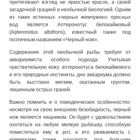
притягивают взгляд не яркостью красок, а своей
загадочной грацией и необычной биологией. Одним
из таких истинных «черных жемчужин» пресных
вод является Аптеронотус белокаймовый
(Apteronotus albifrons), известный также под
поэтичным названием «Черный нож».
Содержание этой необычной рыбы требует от
аквариумиста особого подхода. Учитывая
чувствительную кожу аптеронотуса белокаймового
и его природные инстинкты, дно аквариума должно
быть выстлано мягким, окатанным грунтом,
лишенным острых граней.
Важно помнить и о поведенческих особенностях:
несмотря на свою внешнюю безобидность, черный
нож является хищником. Он будет с удовольствием
охотиться на любую мелкую рыбешку, способную
поместиться ему в рот, а его уживаемость с
креветками также находится под большим