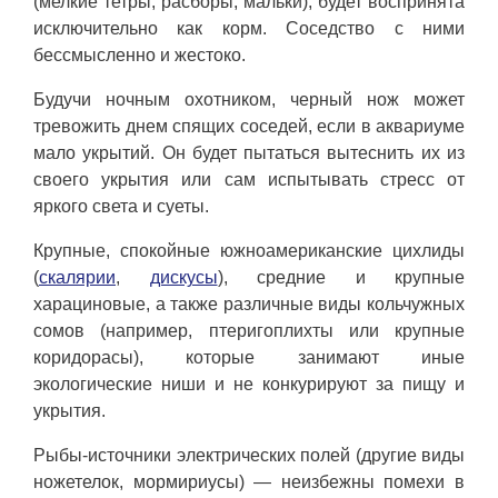
(мелкие тетры, расборы, мальки), будет воспринята
исключительно как корм. Соседство с ними
бессмысленно и жестоко.
Будучи ночным охотником, черный нож может
тревожить днем спящих соседей, если в аквариуме
мало укрытий. Он будет пытаться вытеснить их из
своего укрытия или сам испытывать стресс от
яркого света и суеты.
Крупные, спокойные южноамериканские цихлиды
(
скалярии
,
дискусы
), средние и крупные
харациновые, а также различные виды кольчужных
сомов (например, птеригоплихты или крупные
коридорасы), которые занимают иные
экологические ниши и не конкурируют за пищу и
укрытия.
Рыбы-источники электрических полей (другие виды
ножетелок, мормириусы) — неизбежны помехи в