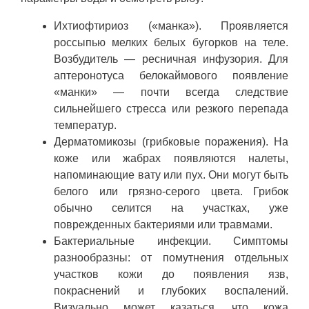
Ихтиофтириоз («манка»). Проявляется
россыпью мелких белых бугорков на теле.
Возбудитель — ресничная инфузория. Для
аптеронотуса белокаймового появление
«манки» — почти всегда следствие
сильнейшего стресса или резкого перепада
температур.
Дерматомикозы (грибковые поражения). На
коже или жабрах появляются налеты,
напоминающие вату или пух. Они могут быть
белого или грязно-серого цвета. Грибок
обычно селится на участках, уже
поврежденных бактериями или травмами.
Бактериальные инфекции. Симптомы
разнообразны: от помутнения отдельных
участков кожи до появления язв,
покраснений и глубоких воспалений.
Визуально может казаться, что кожа