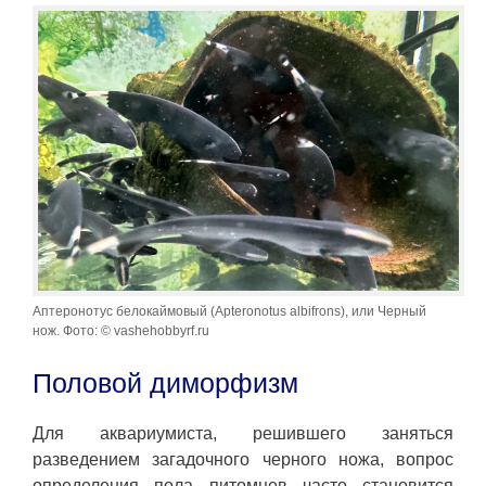
Аптеронотус белокаймовый (Apteronotus albifrons), или Черный
нож. Фото: © vashehobbyrf.ru
Половой диморфизм
Для аквариумиста, решившего заняться
разведением загадочного черного ножа, вопрос
определения пола питомцев часто становится