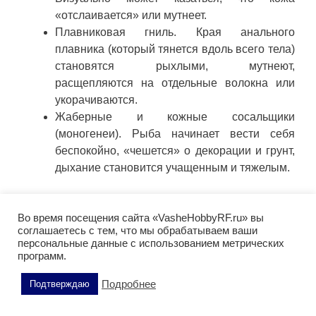
«отслаивается» или мутнеет.
Плавниковая гниль. Края анального
плавника (который тянется вдоль всего тела)
становятся рыхлыми, мутнеют,
расщепляются на отдельные волокна или
укорачиваются.
Жаберные и кожные сосальщики
(моногенеи). Рыба начинает вести себя
беспокойно, «чешется» о декорации и грунт,
дыхание становится учащенным и тяжелым.
Почему болеют черные ножи?
Во время посещения сайта «VasheHobbyRF.ru» вы
соглашаетесь с тем, что мы обрабатываем ваши
Понимание причин — залог успешной
персональные данные с использованием метрических
профилактики. Черные ножи — индикаторы
программ.
стабильности аквариума.
Подробнее
Подтверждаю
Стресс-фактор. Эти рыбы нуждаются в
четком соблюдении режима. Отсутствие