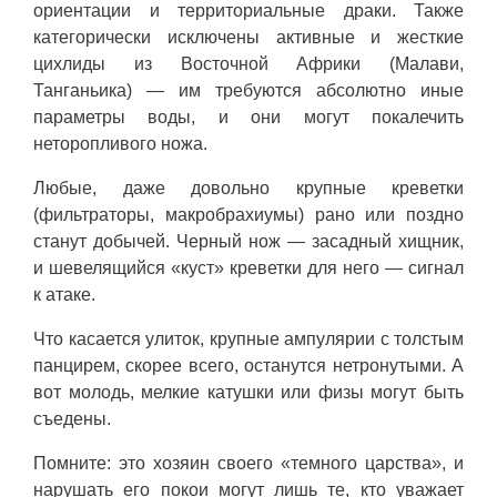
ориентации и территориальные драки. Также
категорически исключены активные и жесткие
цихлиды из Восточной Африки (Малави,
Танганьика) — им требуются абсолютно иные
параметры воды, и они могут покалечить
неторопливого ножа.
Любые, даже довольно крупные креветки
(фильтраторы, макробрахиумы) рано или поздно
станут добычей. Черный нож — засадный хищник,
и шевелящийся «куст» креветки для него — сигнал
к атаке.
Что касается улиток, крупные ампулярии с толстым
панцирем, скорее всего, останутся нетронутыми. А
вот молодь, мелкие катушки или физы могут быть
съедены.
Помните: это хозяин своего «темного царства», и
нарушать его покои могут лишь те, кто уважает