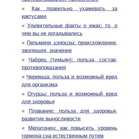
«
Как правильно ухаживать за
кактусами
«
Удивительные факты о ежах: то, о
чем вы не догадывались
«
Пельмени цзяоцзы: происхождение,
эволюция, значение
«
Чабрец (тимьян): польза, состав,
противопоказания
«
Черемша: польза и возможный вред
для организма
«
Огурцы: польза и возможный вред
для здоровья
«
Плавание: польза для здоровья,
развитие выносливости
«
Мелатонин: как повысить уровень
гормона сна естественным путем