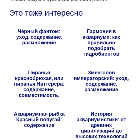
Это тоже интересно
Черный фантом:
Гармония в
уход, содержание,
аквариуме: как
размножение
правильно
подобрать
гидробионтов
Пиранья
Змееголов
краснобрюхая, или
императорский: уход,
пиранья Наттерера:
содержание,
содержание,
размножение
совместимость,
кормление
Аквариумная рыбка
История
Красный попугай:
аквариумистики: от
содержание
древних
цивилизаций до
высоких технологий