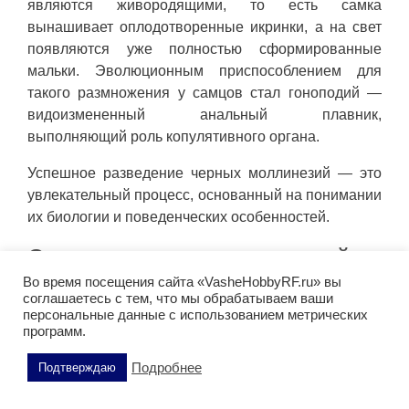
являются живородящими, то есть самка
вынашивает оплодотворенные икринки, а на свет
появляются уже полностью сформированные
мальки. Эволюционным приспособлением для
такого размножения у самцов стал гоноподий —
видоизмененный анальный плавник,
выполняющий роль копулятивного органа.
Успешное разведение черных моллинезий — это
увлекательный процесс, основанный на понимании
их биологии и поведенческих особенностей.
Создание идеальных условий
Во время посещения сайта «VasheHobbyRF.ru» вы
соглашаетесь с тем, что мы обрабатываем ваши
Чтобы стимулировать нерест, необходимо
персональные данные с использованием метрических
воссоздать в аквариуме среду, близкую к
программ.
идеальной. Ключевые параметры включают:
Подробнее
Подтверждаю
Температурный режим: оптимальная
температура воды составляет 24–28 °C.