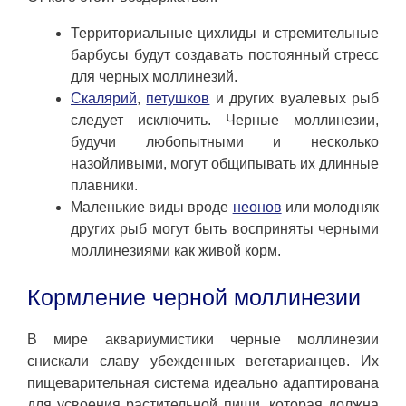
Территориальные цихлиды и стремительные
барбусы будут создавать постоянный стресс
для черных моллинезий.
Скалярий
,
петушков
и других вуалевых рыб
следует исключить. Черные моллинезии,
будучи любопытными и несколько
назойливыми, могут общипывать их длинные
плавники.
Маленькие виды вроде
неонов
или молодняк
других рыб могут быть восприняты черными
моллинезиями как живой корм.
Кормление черной моллинезии
В мире аквариумистики черные моллинезии
снискали славу убежденных вегетарианцев. Их
пищеварительная система идеально адаптирована
для усвоения растительной пищи, которая должна