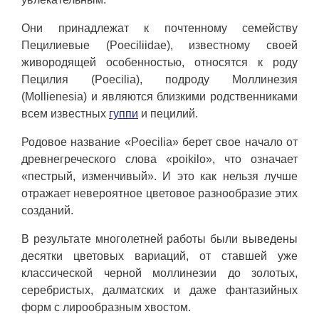
Они принадлежат к почтенному семейству
Пецилиевые (Poeciliidae), известному своей
живородящей особенностью, относятся к роду
Пецилия (Poecilia), подроду Моллинезия
(Mollienesia) и являются близкими родственниками
всем известных
гуппи
и пецилий.
Родовое название «Poecilia» берет свое начало от
древнегреческого слова «poikilo», что означает
«пестрый, изменчивый». И это как нельзя лучше
отражает невероятное цветовое разнообразие этих
созданий.
В результате многолетней работы были выведены
десятки цветовых вариаций, от ставшей уже
классической черной моллинезии до золотых,
серебристых, далматских и даже фантазийных
форм с лирообразным хвостом.