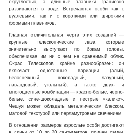
округлостью, а длинные плавники грациозно
развиваются в воде. Встречаются особи как с
вуалевыми, так и с короткими или широкими
формами плавников.
Главная отличительная черта этих созданий —
крупные телескопические глаза, которые
значительно выступают по бокам головы,
обеспечивая им ни с чем не сравнимый облик.
Окрас Телескопов крайне разнообразен: он
включает однотонные вариации (алый,
белоснежный, шоколадный, лазурный,
лавандовый, угольный), а также двух- и
многоцветные комбинации — красно-белые, черно-
белые, сине-шоколадные и пестрые «калико».
Чешуя может обладать металлическим блеском,
матовой текстурой или перламутровым свечением.
В отношении размеров взрослые особи достигают
в длину от 10 до 20 сантиметров, причем самки,