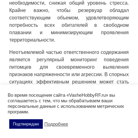
необходимости, снижая общий уровень стресса.
Крайне важно, чтобы резервуар обладал
соответствующим объемом, удовлетворяющим
потребность всех обитателей в свободном
плавании и минимизирующим проявления
территориальности.
Неотъемлемой частью ответственного содержания
является регулярный мониторинг поведения
питомцев для своевременного выявления
признаков напряженности или агрессии. В спорных
ситуациях эффективным решением может стать
организация дополнительных укрытий или
Во время посещения сайта «VasheHobbyRF.ru» вы
установка временных перегородок.
соглашаетесь с тем, что мы обрабатываем ваши
персональные данные с использованием метрических
Кормление золотой рыбки
программ.
Телескоп: особенности питания
Подробнее
Подтверждаю
и рациона