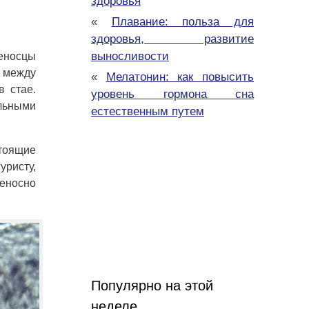
здоровья
«
Плавание: польза для
здоровья, развитие
выносливости
ченосцы
 между
«
Мелатонин: как повысить
в стае.
уровень гормона сна
альными
естественным путем
стоящие
уристу,
иеносно
Популярно на этой
неделе