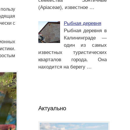
семейства Зонтичные
(Apiaceae), известное
…
 пользу
родящая
Рыбная деревня
чески с
Рыбная деревня в
Калининграде —
ционных
один из самых
истики.
известных туристических
простым
кварталов города. Она
находится на берегу
…
Актуально