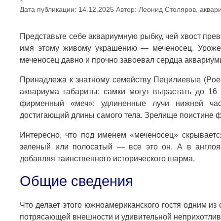
Дата публикации: 14.12.2025
Автор:
Леонид Столяров, аквар
Представьте себе аквариумную рыбку, чей хвост прев
имя этому живому украшению — меченосец. Урожен
меченосец давно и прочно завоевал сердца аквариуми
Принадлежа к знатному семейству Пецилиевые (Poec
аквариума габариты: самки могут вырастать до 16 
фирменный «меч»: удлиненные лучи нижней част
достигающий длины самого тела. Зрелище поистине ф
Интересно, что под именем «меченосец» скрываетс
зеленый или полосатый — все это он. А в англо
добавляя таинственного исторического шарма.
Общие сведения
Что делает этого южноамериканского гостя одним и
потрясающей внешности и удивительной неприхотлив