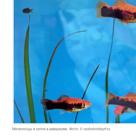
Меченосцы и гуппи в аквариуме. Фото: © vashehobbyrf.ru