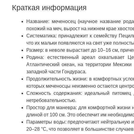
Краткая информация
Название: меченосец (научное название род
похожий на меч, вырост на нижнем крае хвосто
Систематика: принадлежит к семейству Пецили
что их мальки появляются на свет уже полнос
Размер: в неволе вырастает до 10–16 см, приче
Родина: естественный ареал охватывает Ц
Атлантический океан, на территории Мексики 
западной части Гондураса.
Продолжительность жизни: в комфортных услови
которых меченосцы неизменно остаются центр
Сложность содержания: идеальный питомец 
нетребовательностью.
Простор для маневра: для комфортной жизни н
длиной от 100 см. Это обеспечит им необходим
Параметры воды: предпочитают нейтральную ил
20–28 °C, что позволяет в большинстве случаев