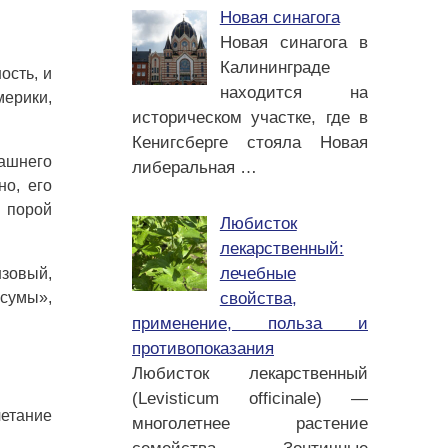
Новая синагога
Новая синагога в
Калининграде
ость, и
находится на
ерики,
историческом участке, где в
Кенигсберге стояла Новая
машнего
либеральная
…
но, его
 порой
Любисток
лекарственный:
лечебные
нзовый,
свойства,
сумы»,
применение, польза и
противопоказания
Любисток лекарственный
(Levisticum officinale) —
четание
многолетнее растение