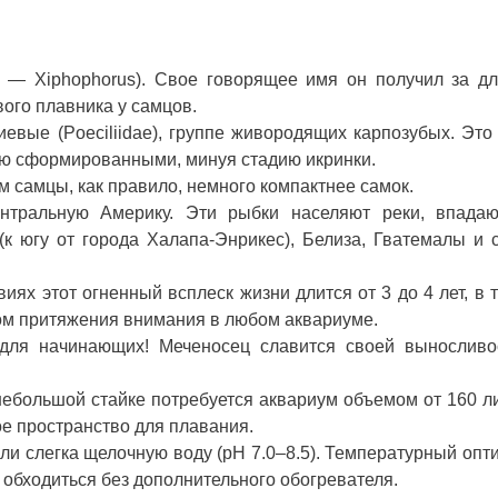
а — Xiphophorus). Свое говорящее имя он получил за д
вого плавника у самцов.
евые (Poeciliidae), группе живородящих карпозубых. Это 
тью сформированными, минуя стадию икринки.
м самцы, как правило, немного компактнее самок.
ентральную Америку. Эти рыбки населяют реки, впада
(к югу от города Халапа-Энрикес), Белиза, Гватемалы и 
ях этот огненный всплеск жизни длится от 3 до 4 лет, в 
ом притяжения внимания в любом аквариуме.
для начинающих! Меченосец славится своей выносливо
ебольшой стайке потребуется аквариум объемом от 160 л
ое пространство для плавания.
и слегка щелочную воду (pH 7.0–8.5). Температурный оп
 обходиться без дополнительного обогревателя.