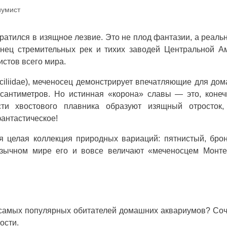
иумист
ратился в изящное лезвие. Это не плод фантазии, а реальн
ец стремительных рек и тихих заводей Центральной Ам
стов всего мира.
iliidae), меченосец демонстрирует впечатляющие для до
сантиметров. Но истинная «корона» славы — это, конеч
и хвостового плавника образуют изящный отросток,
антастическое!
я целая коллекция природных вариаций: пятнистый, бро
язычном мире его и вовсе величают «меченосцем Монте
з самых популярных обитателей домашних аквариумов? Со
ости.