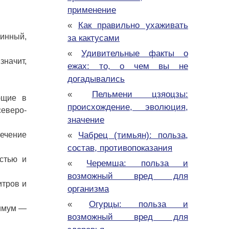
применение
«
Как правильно ухаживать
линный,
за кактусами
«
Удивительные факты о
значит,
ежах: то, о чем вы не
догадывались
«
Пельмени цзяоцзы:
ющие в
происхождение, эволюция,
северо-
значение
«
Чабрец (тимьян): польза,
течение
состав, противопоказания
стью и
«
Черемша: польза и
возможный вред для
итров и
организма
«
Огурцы: польза и
тимум —
возможный вред для