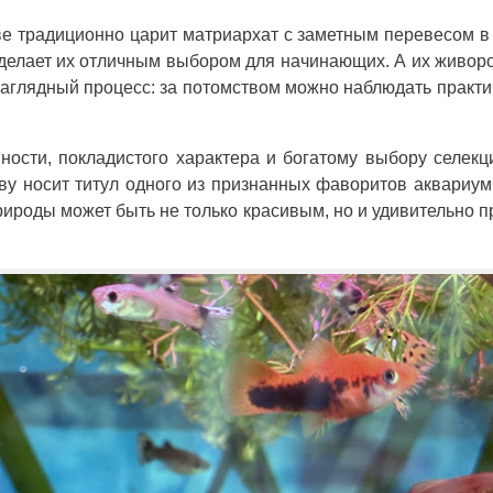
е традиционно царит матриархат с заметным перевесом в
о делает их отличным выбором для начинающих. А их живо
аглядный процесс: за потомством можно наблюдать практи
ости, покладистого характера и богатому выбору селек
ву носит титул одного из признанных фаворитов аквариум
природы может быть не только красивым, но и удивительно 