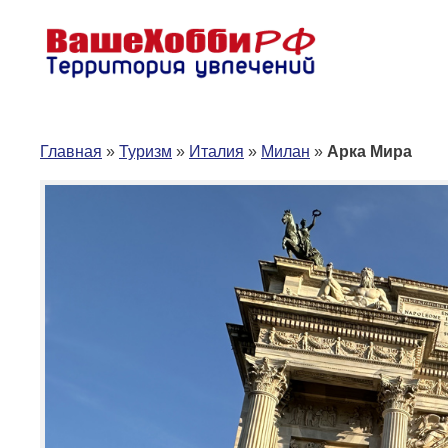
Перейти
к
содержимому
Главная
»
Туризм
»
Италия
»
Милан
»
Арка Мира