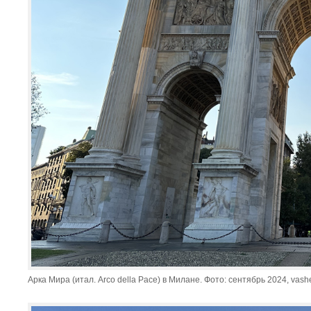
Арка Мира (итал. Arco della Pace) в Милане. Фото: сентябрь 2024, vash