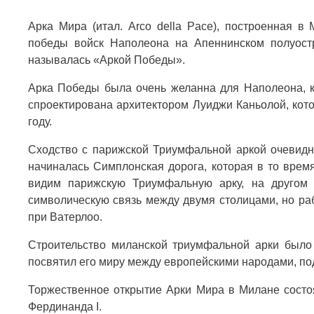
Арка Мира (итал. Arco della Pace), построенная в
победы войск Наполеона на Апеннинском полуос
называлась «Аркой Победы».
Арка Победы была очень желанна для Наполеона, к
спроектирована архитектором Луиджи Каньолой, кот
году.
Сходство с парижской Триумфальной аркой очевидно
начиналась Симплонская дорога, которая в то врем
видим парижскую Триумфальную арку, на другом
символическую связь между двумя столицами, но р
при Ватерлоо.
Строительство миланской триумфальной арки было 
посвятил его миру между европейскими народами, под
Торжественное открытие Арки Мира в Милане состоя
Фердинанда I.