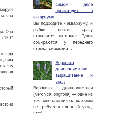
самом деле
изирует
происходит в
но она
аквариуме
Вы подходите к аквариуму, и
рыбки почти сразу
ом. Она
становятся активнее. Гуппи
 в 1807
собираются у переднего
стекла, сиамский
…
 отсюда
онце мы
Вероника
ть эту
длиннолистная:
полеона
выращивание и
уход
Вероника длиннолистная
который
(Veronica longifolia) — один из
тех многолетников, которым
Австрии
не требуется сложный уход,