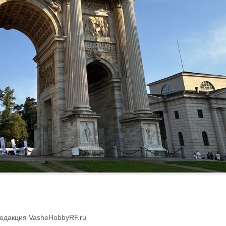
едакция VasheHobbyRF.ru