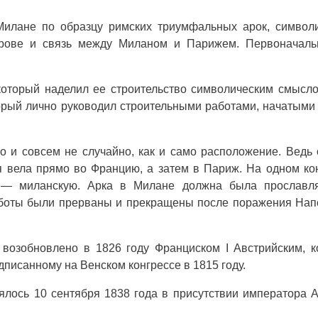
 Милане по образцу римских триумфальных арок, символ
трове и связь между Миланом и Парижем. Первоначаль
оторый наделил ее строительство символическим смысл
орый лично руководил строительными работами, начатыми
 и совсем не случайно, как и само расположение. Ведь
я вела прямо во Францию, а затем в Париж. На одном к
 — миланскую. Арка в Милане должна была прославля
аботы были прерваны и прекращены после поражения На
возобновлено в 1826 году Франциском I Австрийским, 
писанному на Венском конгрессе в 1815 году.
лось 10 сентября 1838 года в присутствии императора 