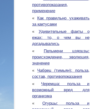
противопоказания,
применение
«
Как правильно ухаживать
за кактусами
«
Удивительные факты о
ежах: то, о чем вы не
догадывались
«
Пельмени цзяоцзы:
происхождение, эволюция,
значение
«
Чабрец (тимьян): польза,
состав, противопоказания
«
Черемша: польза и
возможный вред для
организма
«
Огурцы: польза и