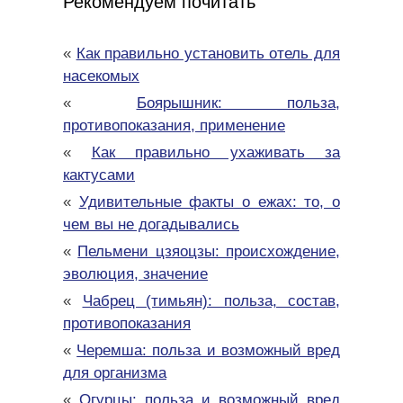
Рекомендуем почитать
«
Как правильно установить отель для
насекомых
«
Боярышник: польза,
противопоказания, применение
«
Как правильно ухаживать за
кактусами
«
Удивительные факты о ежах: то, о
чем вы не догадывались
«
Пельмени цзяоцзы: происхождение,
эволюция, значение
«
Чабрец (тимьян): польза, состав,
противопоказания
«
Черемша: польза и возможный вред
для организма
«
Огурцы: польза и возможный вред