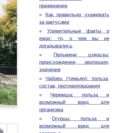
применение
«
Как правильно ухаживать
за кактусами
«
Удивительные факты о
ежах: то, о чем вы не
догадывались
«
Пельмени цзяоцзы:
происхождение, эволюция,
значение
«
Чабрец (тимьян): польза,
состав, противопоказания
«
Черемша: польза и
возможный вред для
организма
«
Огурцы: польза и
возможный вред для