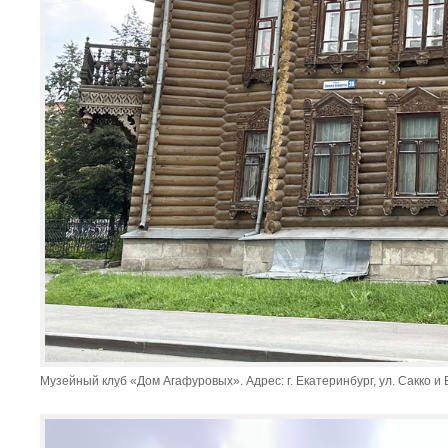
Музейный клуб «Дом Агафуровых». Адрес: г. Екатеринбург, ул. Сакко и В