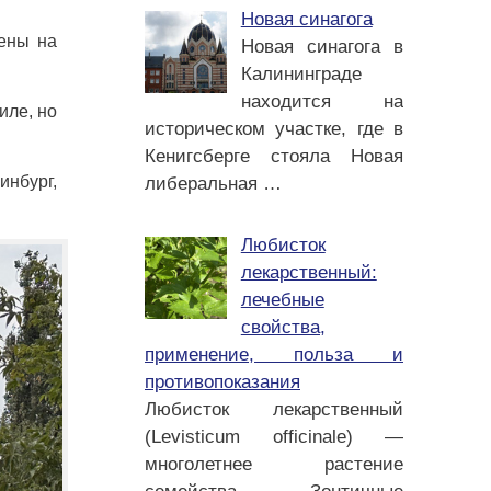
Новая синагога
жены на
Новая синагога в
Калининграде
находится на
иле, но
историческом участке, где в
Кенигсберге стояла Новая
инбург,
либеральная
…
Любисток
лекарственный:
лечебные
свойства,
применение, польза и
противопоказания
Любисток лекарственный
(Levisticum officinale) —
многолетнее растение