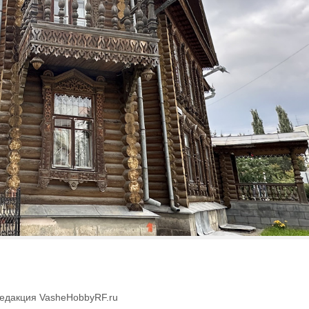
едакция VasheHobbyRF.ru