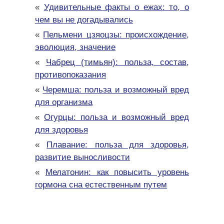
«
Удивительные факты о ежах: то, о
чем вы не догадывались
«
Пельмени цзяоцзы: происхождение,
эволюция, значение
«
Чабрец (тимьян): польза, состав,
противопоказания
«
Черемша: польза и возможный вред
для организма
«
Огурцы: польза и возможный вред
для здоровья
«
Плавание: польза для здоровья,
развитие выносливости
«
Мелатонин: как повысить уровень
гормона сна естественным путем