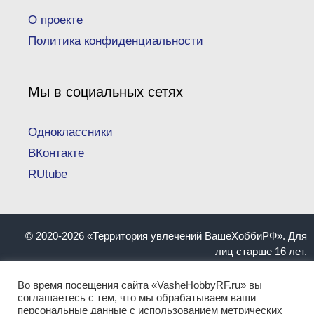
О проекте
Политика конфиденциальности
Мы в социальных сетях
Одноклассники
ВКонтакте
RUtube
© 2020-2026 «Территория увлечений ВашеХоббиРФ». Для
лиц старше 16 лет.
При копировании материалов ссылка на сайт
VasheHobbyRF.ru обязательна.
Во время посещения сайта «VasheHobbyRF.ru» вы
Информация, представленная на сайте, не должна
соглашаетесь с тем, что мы обрабатываем ваши
персональные данные с использованием метрических
пониматься как инструкция. Имеются противопоказания.