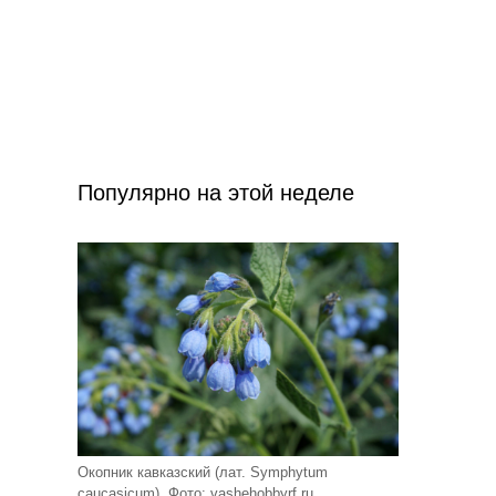
Популярно на этой неделе
Окопник кавказский (лат. Symphytum
caucasicum). Фото: vashehobbyrf.ru