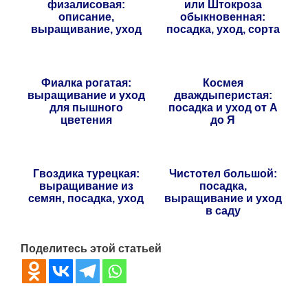
физалисовая:
или Штокроза
описание,
обыкновенная:
выращивание, уход
посадка, уход, сорта
Фиалка рогатая:
Космея
выращивание и уход
дваждыперистая:
для пышного
посадка и уход от А
цветения
до Я
Гвоздика турецкая:
Чистотел большой:
выращивание из
посадка,
семян, посадка, уход
выращивание и уход
в саду
Поделитесь этой статьей