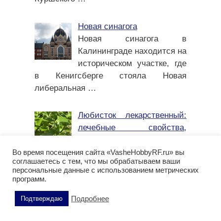
Новая синагога
Новая синагога в
Калининграде находится на
историческом участке, где
в Кенигсберге стояла Новая
либеральная
…
Любисток лекарственный:
лечебные свойства,
применение, польза и
противопоказания
Во время посещения сайта «VasheHobbyRF.ru» вы
соглашаетесь с тем, что мы обрабатываем ваши
Любисток лекарственный (Levisticum
персональные данные с использованием метрических
officinale) — многолетнее растение
программ.
семейства Зонтичные (Apiaceae),
Подробнее
Подтверждаю
известное
…