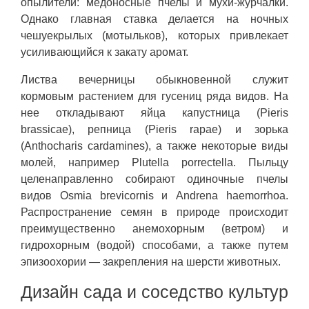
опылители: медоносные пчелы и мухи-журчалки.
Однако главная ставка делается на ночных
чешуекрылых (мотыльков), которых привлекает
усиливающийся к закату аромат.
Листва вечерницы обыкновенной служит
кормовым растением для гусениц ряда видов. На
нее откладывают яйца капустница (Pieris
brassicae), репница (Pieris rapae) и зорька
(Anthocharis cardamines), а также некоторые виды
молей, например Plutella porrectella. Пыльцу
целенаправленно собирают одиночные пчелы
видов Osmia brevicornis и Andrena haemorrhoa.
Распространение семян в природе происходит
преимущественно анемохорным (ветром) и
гидрохорным (водой) способами, а также путем
эпизоохории — закрепления на шерсти животных.
Дизайн сада и соседство культур