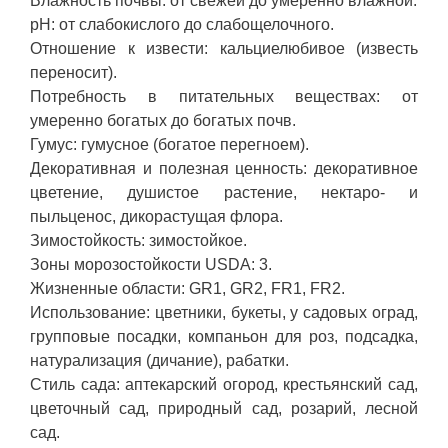
Влажность почвы: от свежей до умеренно влажной.
pH: от слабокислого до слабощелочного.
Отношение к извести: кальциелюбивое (известь
переносит).
Потребность в питательных веществах: от
умеренно богатых до богатых почв.
Гумус: гумусное (богатое перегноем).
Декоративная и полезная ценность: декоративное
цветение, душистое растение, нектаро- и
пыльценос, дикорастущая флора.
Зимостойкость: зимостойкое.
Зоны морозостойкости USDA: 3.
Жизненные области: GR1, GR2, FR1, FR2.
Использование: цветники, букеты, у садовых оград,
групповые посадки, компаньон для роз, подсадка,
натурализация (дичание), рабатки.
Стиль сада: аптекарский огород, крестьянский сад,
цветочный сад, природный сад, розарий, лесной
сад.