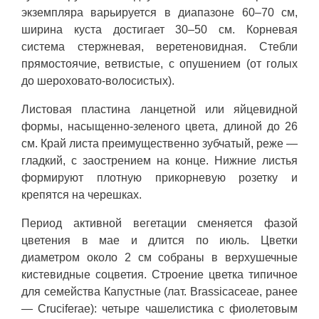
экземпляра варьируется в диапазоне 60–70 см,
ширина куста достигает 30–50 см. Корневая
система стержневая, веретеновидная. Стебли
прямостоячие, ветвистые, с опушением (от голых
до шероховато-волосистых).
Листовая пластина ланцетной или яйцевидной
формы, насыщенно-зеленого цвета, длиной до 26
см. Край листа преимущественно зубчатый, реже —
гладкий, с заострением на конце. Нижние листья
формируют плотную прикорневую розетку и
крепятся на черешках.
Период активной вегетации сменяется фазой
цветения в мае и длится по июль. Цветки
диаметром около 2 см собраны в верхушечные
кистевидные соцветия. Строение цветка типичное
для семейства Капустные (лат. Brassicaceae, ранее
— Cruciferae): четыре чашелистика с фиолетовым