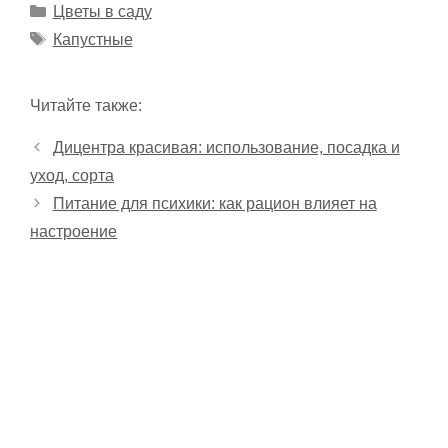
Рубрики
Цветы в саду
Метки
Капустные
Читайте также:
Дицентра красивая: использование, посадка и
уход, сорта
Питание для психики: как рацион влияет на
настроение