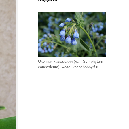
Окопник кавказский (лат. Symphytum
caucasicum). Фото: vashehobbyrf.ru