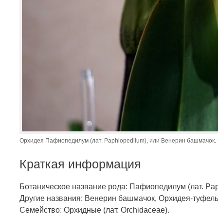
Орхидея Пафиопедилум (лат. Paphiopedilum), или Венерин башмачок. Ф
Краткая информация
Ботаническое название рода: Пафиопедилум (лат. Pap
Другие названия: Венерин башмачок, Орхидея-туфел
Семейство: Орхидные (лат. Orchidaceae).