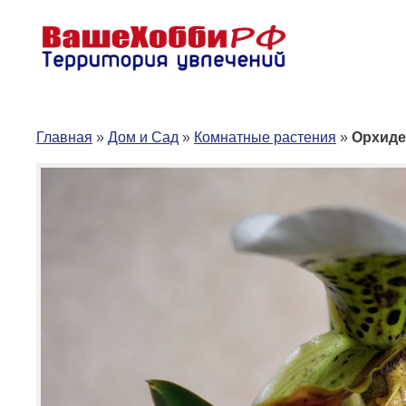
Перейти
к
содержимому
Главная
»
Дом и Сад
»
Комнатные растения
»
Орхиде