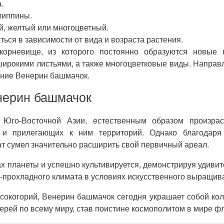
.
липпины.
й, желтый или многоцветный.
ться в зависимости от вида и возраста растения.
орневище, из которого постоянно образуются новые п
 широкими листьями, а также многоцветковые виды. Напра
ание Венерин башмачок.
нерин башмачок
 Юго-Восточной Азии, естественным образом произрас
в и прилегающих к ним территорий. Однако благодаря
ат сумел значительно расширить свой первичный ареал.
х планеты и успешно культивируется, демонстрируя удиви
о-прохладного климата в условиях искусственного выращив
сокогорий, Венерин башмачок сегодня украшает собой ко
ерей по всему миру, став поистине космополитом в мире ф