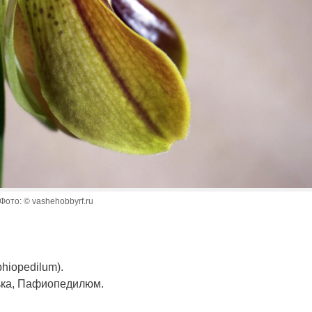
ото: © vashehobbyrf.ru
hiopedilum).
ька, Пафиопедилюм.