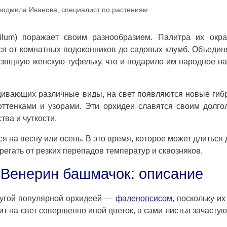
юдмила Иванова, специалист по растениям
ilum) поражает своим разнообразием. Палитра их окра
ся от комнатных подоконников до садовых клумб. Объедин
зящную женскую туфельку, что и подарило им народное н
щивающих различные виды, на свет появляются новые ги
ттенками и узорами. Эти орхидеи славятся своим долго
ва и чуткости.
на весну или осень. В это время, которое может длиться 
регать от резких перепадов температур и сквозняков.
Венерин башмачок: описание
ругой популярной орхидеей —
фаленопсисом
, поскольку их
ит на свет совершенно иной цветок, а сами листья зачасту