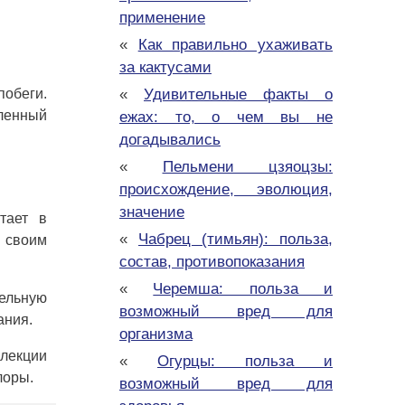
применение
«
Как правильно ухаживать
за кактусами
«
Удивительные факты о
обеги.
вленный
ежах: то, о чем вы не
догадывались
«
Пельмени цзяоцзы:
происхождение, эволюция,
значение
тает в
«
Чабрец (тимьян): польза,
 своим
состав, противопоказания
«
Черемша: польза и
тельную
возможный вред для
ания.
организма
ллекции
«
Огурцы: польза и
лоры.
возможный вред для