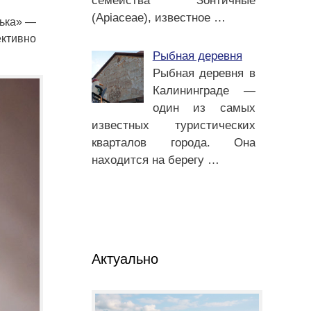
семейства Зонтичные
(Apiaceae), известное
…
лька» —
ктивно
Рыбная деревня
Рыбная деревня в
Калининграде —
один из самых
известных туристических
кварталов города. Она
находится на берегу
…
Актуально