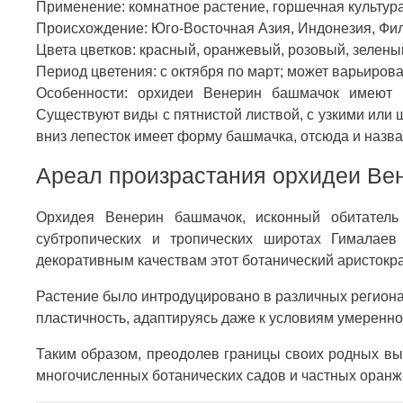
Применение: комнатное растение, горшечная культура
Происхождение: Юго-Восточная Азия, Индонезия, Фи
Цвета цветков: красный, оранжевый, розовый, зелены
Период цветения: с октября по март; может варьирова
Особенности: орхидеи Венерин башмачок имеют к
Существуют виды с пятнистой листвой, с узкими или
вниз лепесток имеет форму башмачка, отсюда и назв
Ареал произрастания орхидеи Ве
Орхидея Венерин башмачок, исконный обитатель
субтропических и тропических широтах Гималае
декоративным качествам этот ботанический аристокр
Растение было интродуцировано в различных региона
пластичность, адаптируясь даже к условиям умеренн
Таким образом, преодолев границы своих родных вы
многочисленных ботанических садов и частных оранж