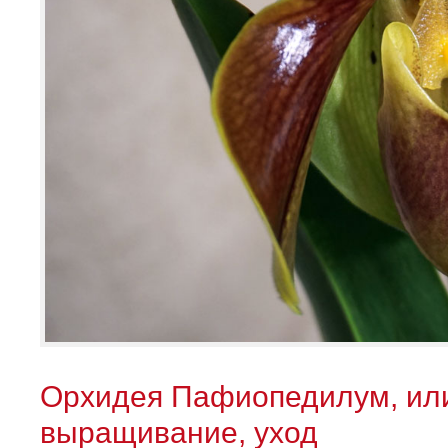
Орхидея Пафиопедилум, или
выращивание, уход