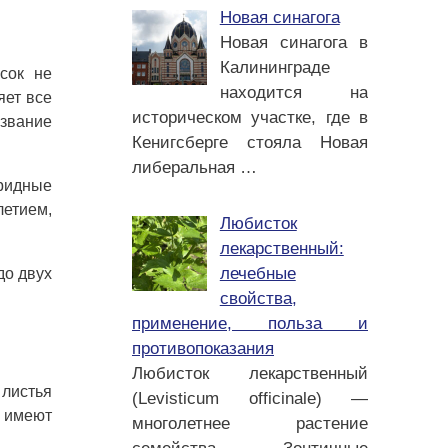
Новая синагога
Новая синагога в
Калининграде
сок не
находится на
яет все
историческом участке, где в
азвание
Кенигсберге стояла Новая
либеральная
…
бридные
летием,
Любисток
лекарственный:
лечебные
до двух
свойства,
применение, польза и
противопоказания
Любисток лекарственный
 листья
(Levisticum officinale) —
ю имеют
многолетнее растение