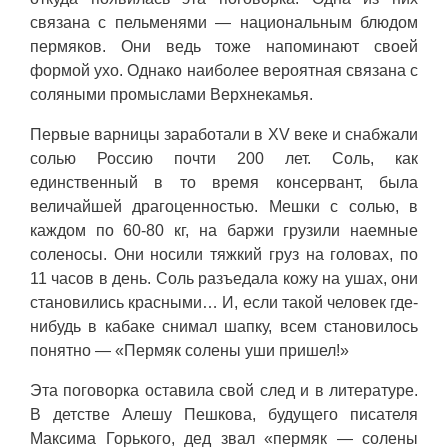
связана с пельменями — национальным блюдом
пермяков. Они ведь тоже напоминают своей
формой ухо. Однако наиболее вероятная связана с
соляными промыслами Верхнекамья.
Первые варницы заработали в XV веке и снабжали
солью Россию почти 200 лет. Соль, как
единственный в то время консервант, была
величайшей драгоценностью. Мешки с солью, в
каждом по 60-80 кг, на баржи грузили наемные
соленосы. Они носили тяжкий груз на головах, по
11 часов в день. Соль разъедала кожу на ушах, они
становились красными… И, если такой человек где-
нибудь в кабаке снимал шапку, всем становилось
понятно — «Пермяк солены уши пришел!»
Эта поговорка оставила свой след и в литературе.
В детстве Алешу Пешкова, будущего писателя
Максима Горького, дед звал «пермяк — солены