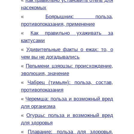
«
Как правильно установить отель для
насекомых
«
Боярышник: польза,
противопоказания, применение
«
Как правильно ухаживать за
кактусами
«
Удивительные факты о ежах: то, о
чем вы не догадывались
«
Пельмени цзяоцзы: происхождение,
эволюция, значение
«
Чабрец (тимьян): польза, состав,
противопоказания
«
Черемша: польза и возможный вред
для организма
«
Огурцы: польза и возможный вред
для здоровья
«
Плавание: польза для здоровья,