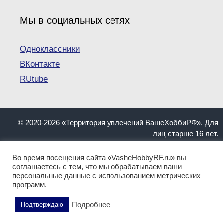
Мы в социальных сетях
Одноклассники
ВКонтакте
RUtube
© 2020-2026 «Территория увлечений ВашеХоббиРФ». Для
лиц старше 16 лет.
При копировании материалов ссылка на сайт
VasheHobbyRF.ru обязательна.
Во время посещения сайта «VasheHobbyRF.ru» вы
Информация, представленная на сайте, не должна
соглашаетесь с тем, что мы обрабатываем ваши
персональные данные с использованием метрических
пониматься как инструкция. Имеются противопоказания.
программ.
Перед применением обратитесь к квалифицированному
специалисту!
Подробнее
Подтверждаю