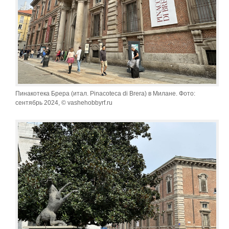
Пинакотека Брера (итал. Pinacoteca di Brera) в Милане. Фото:
сентябрь 2024, © vashehobbyrf.ru