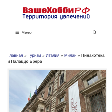
Перейти
к
содержимому
Меню
Главная
»
Туризм
»
Италия
»
Милан
»
Пинакотека
и Палаццо Брера