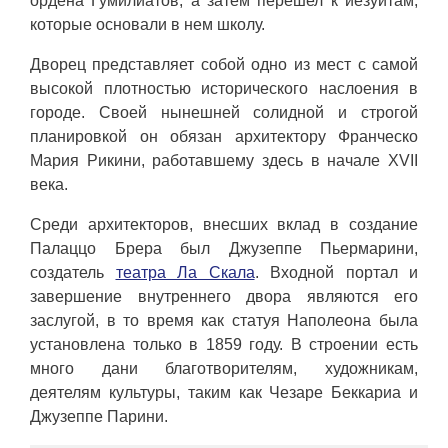
ордена Гумилиатов, а затем перешел к иезуитам,
которые основали в нем школу.
Дворец представляет собой одно из мест с самой
высокой плотностью исторического наслоения в
городе. Своей нынешней солидной и строгой
планировкой он обязан архитектору Франческо
Мария Рикини, работавшему здесь в начале XVII
века.
Среди архитекторов, внесших вклад в создание
Палаццо Брера был Джузеппе Пьермарини,
создатель
театра Ла Скала
. Входной портал и
завершение внутреннего двора являются его
заслугой, в то время как статуя Наполеона была
установлена ​​только в 1859 году. В строении есть
много дани благотворителям, художникам,
деятелям культуры, таким как Чезаре Беккариа и
Джузеппе Парини.