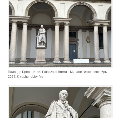
Палаццо Брера (итал. Palazzo di Brera) в Милане. Фото: сентябрь
2024, © vashehobbyrf.ru