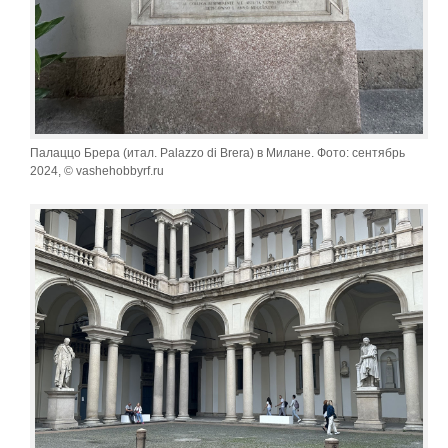
Палаццо Брера (итал. Palazzo di Brera) в Милане. Фото: сентябрь
2024, © vashehobbyrf.ru