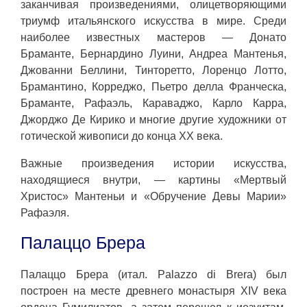
заканчивая произведениями, олицетворяющими
триумф итальянского искусства в мире. Среди
наиболее известных мастеров — Донато
Браманте, Бернардино Луини, Андреа Мантенья,
Джованни Беллини, Тинторетто, Лоренцо Лотто,
Брамантино, Корреджо, Пьетро делла Франческа,
Браманте, Рафаэль, Караваджо, Карло Карра,
Джорджо Де Кирико и многие другие художники от
готической живописи до конца XX века.
Важные произведения истории искусства,
находящиеся внутри, — картины «Мертвый
Христос» Мантеньи и «Обручение Девы Марии»
Рафаэля.
Палаццо Брера
Палаццо Брера (итал. Palazzo di Brera) был
построен на месте древнего монастыря XIV века