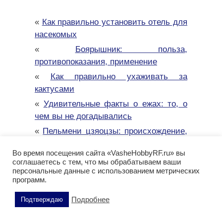
«
Как правильно установить отель для
насекомых
«
Боярышник: польза,
противопоказания, применение
«
Как правильно ухаживать за
кактусами
«
Удивительные факты о ежах: то, о
чем вы не догадывались
«
Пельмени цзяоцзы: происхождение,
эволюция, значение
Во время посещения сайта «VasheHobbyRF.ru» вы
«
Чабрец (тимьян): польза, состав,
соглашаетесь с тем, что мы обрабатываем ваши
противопоказания
персональные данные с использованием метрических
программ.
«
Черемша: польза и возможный вред
для организма
Подробнее
Подтверждаю
«
Огурцы: польза и возможный вред