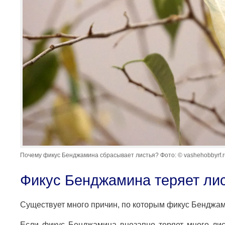
Почему фикус Бенджамина сбрасывает листья? Фото: © vashehobbyrf.r
Фикус Бенджамина теряет ли
Существует много причин, по которым фикус Бенджам
Если фикус Бенджамина внезапно теряет много лист