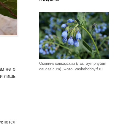
Окопник кавказский (лат. Symphytum
ам не о
caucasicum). Фото: vashehobbyrf.ru
ли лишь
вляются