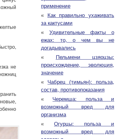
применение
евожный
«
Как правильно ухаживать
за кактусами
 желтые
«
Удивительные факты о
ежах: то, о чем вы не
быстро,
догадывались
«
Пельмени цзяоцзы:
происхождение, эволюция,
езка не
значение
ножниц
«
Чабрец (тимьян): польза,
состав, противопоказания
транить
«
Черемша: польза и
 новые,
возможный вред для
собенно
организма
«
Огурцы: польза и
возможный вред для