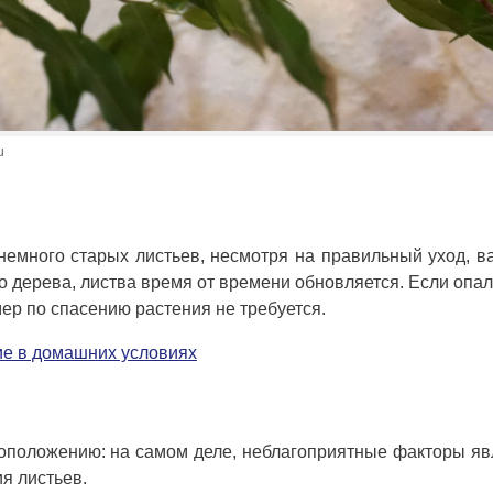
u
емного старых листьев, несмотря на правильный уход, в
го дерева, листва время от времени обновляется. Если опа
мер по спасению растения не требуется.
ие в домашних условиях
оположению: на самом деле, неблагоприятные факторы я
я листьев.