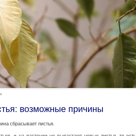
u
стья: возможные причины
ина сбрасывает листья.
ьев, и на растении не вырастают новые листья, то ест