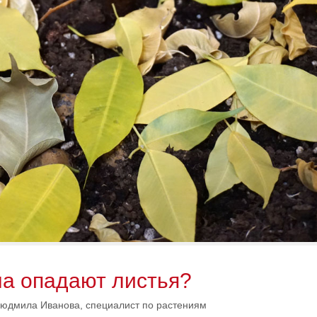
а опадают листья?
юдмила Иванова, специалист по растениям