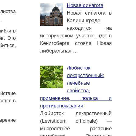
Новая синагога
листва
Новая синагога в
.
Калининграде
находится на
шибки в
историческом участке, где в
в. Это
Кенигсберге стояла Новая
биться,
либеральная
…
Любисток
лекарственный:
лечебные
свойства,
йствие
применение, польза и
ается в
противопоказания
Любисток лекарственный
парение
(Levisticum officinale) —
многолетнее растение