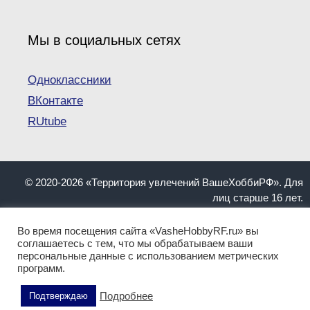
Мы в социальных сетях
Одноклассники
ВКонтакте
RUtube
© 2020-2026 «Территория увлечений ВашеХоббиРФ». Для
лиц старше 16 лет.
При копировании материалов ссылка на сайт
VasheHobbyRF.ru обязательна.
Во время посещения сайта «VasheHobbyRF.ru» вы
Информация, представленная на сайте, не должна
соглашаетесь с тем, что мы обрабатываем ваши
персональные данные с использованием метрических
пониматься как инструкция. Имеются противопоказания.
программ.
Перед применением обратитесь к квалифицированному
специалисту!
Подробнее
Подтверждаю