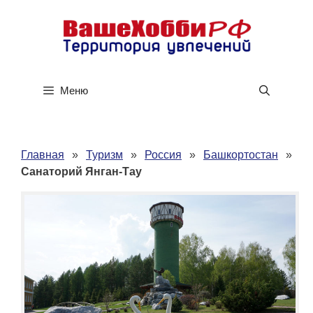
Перейти
к
содержимому
Меню
Главная
»
Туризм
»
Россия
»
Башкортостан
»
Санаторий Янган-Тау