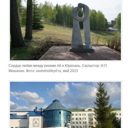
Сердце любви между реками Ай и Юрюзань. Скульптор: И.П.
Мишанин. Фото: vashehobbyrf.ru, май 2023