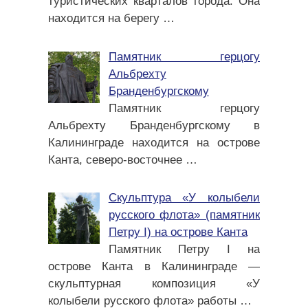
туристических кварталов города. Она
находится на берегу
…
Памятник герцогу
Альбрехту
Бранденбургскому
Памятник герцогу
Альбрехту Бранденбургскому в
Калининграде находится на острове
Канта, северо-восточнее
…
Скульптура «У колыбели
русского флота» (памятник
Петру I) на острове Канта
Памятник Петру I на
острове Канта в Калининграде —
скульптурная композиция «У
колыбели русского флота» работы
…