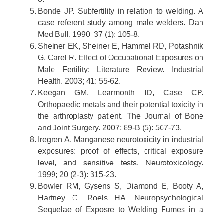
Bonde JP. Subfertility in relation to welding. A
case referent study among male welders. Dan
Med Bull. 1990; 37 (1): 105-8.
Sheiner EK, Sheiner E, Hammel RD, Potashnik
G, Carel R. Effect of Occupational Exposures on
Male Fertility: Literature Review. Industrial
Health. 2003; 41: 55-62.
Keegan GM, Learmonth ID, Case CP.
Orthopaedic metals and their potential toxicity in
the arthroplasty patient. The Journal of Bone
and Joint Surgery. 2007; 89-B (5): 567-73.
Iregren A. Manganese neurotoxicity in industrial
exposures: proof of effects, critical exposure
level, and sensitive tests. Neurotoxicology.
1999; 20 (2-3): 315-23.
Bowler RM, Gysens S, Diamond E, Booty A,
Hartney C, Roels HA. Neuropsychological
Sequelae of Exposre to Welding Fumes in a