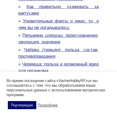
«
Как правильно ухаживать за
кактусами
«
Удивительные факты о ежах: то, о
чем вы не догадывались
«
Пельмени цзяоцзы: происхождение,
эволюция, значение
«
Чабрец (тимьян): польза, состав,
противопоказания
«
Черемша: польза и возможный вред
для организма
«
Огурцы: польза и возможный вред
Во время посещения сайта «VasheHobbyRF.ru» вы
для здоровья
соглашаетесь с тем, что мы обрабатываем ваши
персональные данные с использованием метрических
«
Плавание: польза для здоровья,
программ.
развитие выносливости
Подробнее
Подтверждаю
«
Мелатонин: как повысить уровень
гормона сна естественным путем