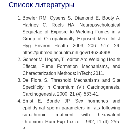
Список литературы
Bowler RM, Gysens S, Diamond E, Booty A,
Hartney C, Roels HA. Neuropsychological
Sequelae of Exposre to Welding Fumes in a
Group of Occupationally Exposed Men. Int J
Hyg Environ Health. 2003; 206: 517- 29.
https://pubmed.ncbi.nlm.nih.gov/14626899/
Gonser M, Hogan, T., editor. Arc Welding Health
Effects, Fume Formation Mechanisms, and
Characterization Methods: InTech; 2011.
De Flora S. Threshold Mechanisms and Site
Specificity in Chromium (VI) Carcinogenesis.
Carcinogenesis. 2000; 21 (4): 533-41.
Ernst E, Bonde JP. Sex hormones and
epididymal sperm parameters in rats following
sub-chronic treatment with hexavalent
chromium. Hum Exp Toxicol. 1992; 11 (4): 255-
8.