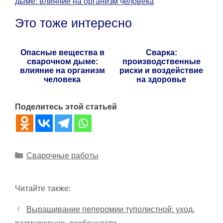
дыме: влияние на организм человека
Это тоже интересно
Опасные вещества в
Сварка:
сварочном дыме:
производственные
влияние на организм
риски и воздействие
человека
на здоровье
Поделитесь этой статьей
Рубрики
Сварочные работы
Читайте также:
Выращивание пеперомии туполистной: уход,