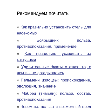
Рекомендуем почитать
«
Как правильно установить отель для
насекомых
«
Боярышник: польза,
противопоказания, применение
«
Как правильно ухаживать за
кактусами
«
Удивительные факты о ежах: то, о
чем вы не догадывались
«
Пельмени цзяоцзы: происхождение,
эволюция, значение
«
Чабрец (тимьян): польза, состав,
противопоказания
«
Черемша: польза и возможный вред