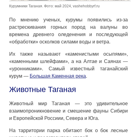
Курумники Таганая. Фото: май 2024, vashehobbyrf.ru
По мнению ученых, курумы появились из-за
растрескивания горных пород на валуны во
времена древнего оледенения и последующей
«обработки» осколков силами воды и ветра.
Их также называют «каменистыми осыпями»,
«каменными шлейфами», а на Алтае и Саянах —
«уронниками». Самый известный таганайский
курум —
Большая Каменная река
.
Животные Таганая
Животный мир Таганая — это удивительное
взаимопроникновение и смешение фауны Сибири
и Европейской Россиии, Севера и Юга.
На тарритории парка обитают бок о бок лесные