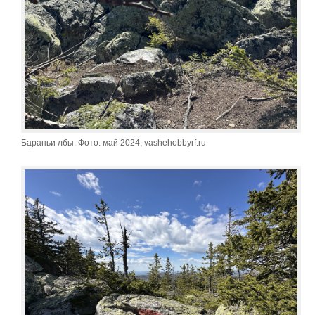
Бараньи лбы. Фото: май 2024, vashehobbyrf.ru