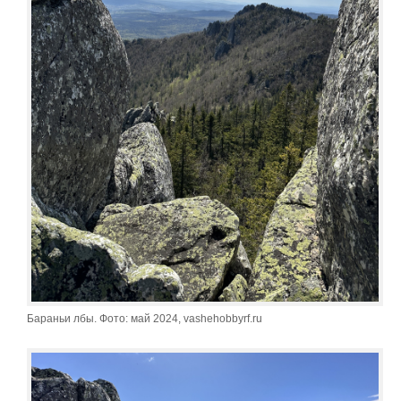
Бараньи лбы. Фото: май 2024, vashehobbyrf.ru