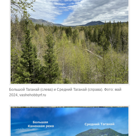
Большой Таганай (слева) и Средний Таганай (справа). Фото: май
2024, vashehobbyrf.ru