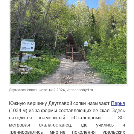
Двуглавая сопка. Фото: май 2024, vashehobbyrf.ru
Южную вершину Двуглавой сопки называют
Перья
(1034 м) из-за формы составляющих ее скал. Здесь
находится знаменитый «Скалодром» — 30-
метровая скала-останец, где учились и
тренировались многие поколения уральских