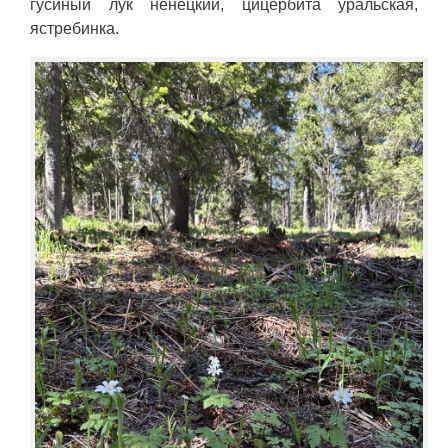
гусиный лук ненецкий, цицербита уральская,
ястребинка.