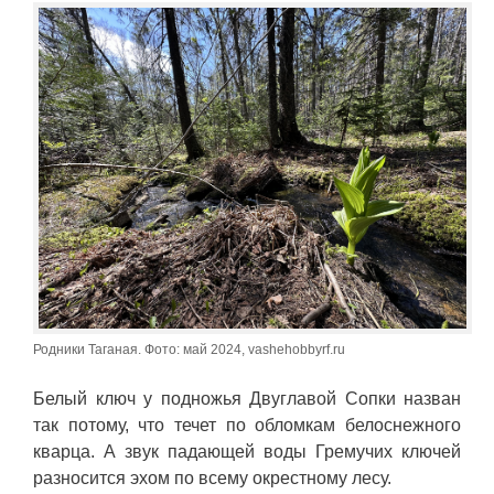
Родники Таганая. Фото: май 2024, vashehobbyrf.ru
Белый ключ у подножья Двуглавой Сопки назван
так потому, что течет по обломкам белоснежного
кварца. А звук падающей воды Гремучих ключей
разносится эхом по всему окрестному лесу.