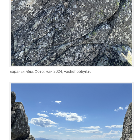
Бараньи лбы. Фото: май 2024, vashehobbyrf.ru