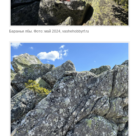
Бараньи лбы. Фото: май 2024, vashehobbyrf.ru