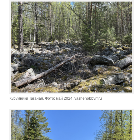
Курумники Таганая. Фото: май 2024, vashehobbyrf.ru