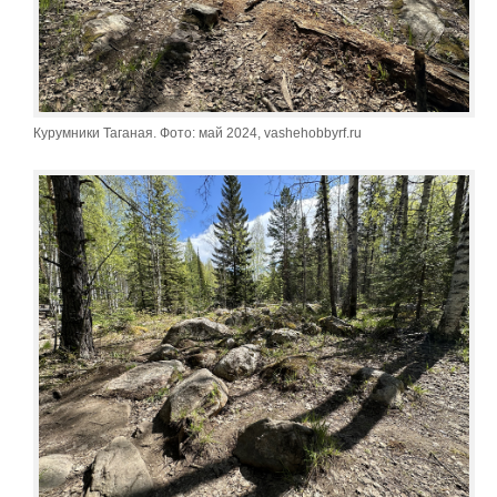
Курумники Таганая. Фото: май 2024, vashehobbyrf.ru