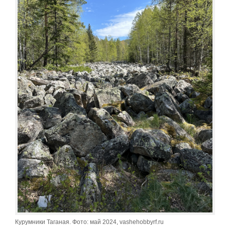
Курумники Таганая. Фото: май 2024, vashehobbyrf.ru