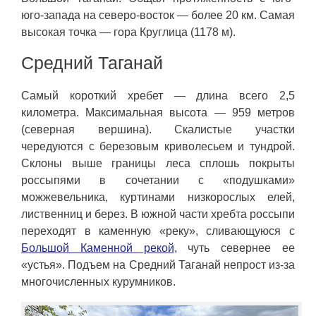
юго-запада на северо-восток — более 20 км. Самая
высокая точка — гора Круглица (1178 м).
Средний Таганай
Самый короткий хребет — длина всего 2,5
километра. Максимальная высота — 959 метров
(северная вершина). Скалистые участки
чередуются с березовым криволесьем и тундрой.
Склоны выше границы леса сплошь покрыты
россыпями в сочетании с «подушками»
можжевельника, куртинами низкорослых елей,
лиственниц и берез. В южной части хребта россыпи
переходят в каменную «реку», сливающуюся с
Большой Каменной рекой
, чуть севернее ее
«устья». Подъем на Средний Таганай непрост из-за
многочисленных курумников.