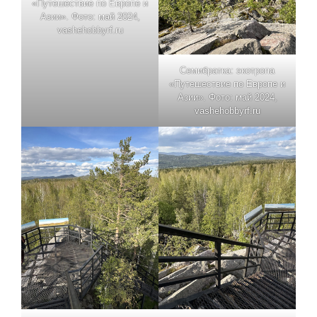
«Путешествие по Европе и
Азии». Фото: май 2024,
vashehobbyrf.ru
Семибратка: экотропа
«Путешествие по Европе и
Азии». Фото: май 2024,
vashehobbyrf.ru