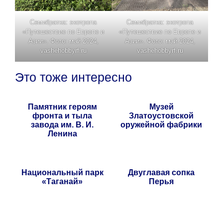
Семибратка: экотропа
Семибратка: экотропа
«Путешествие по Европе и
«Путешествие по Европе и
Азии». Фото: май 2024,
Азии». Фото: май 2024,
vashehobbyrf.ru
vashehobbyrf.ru
Это тоже интересно
Памятник героям
Музей
фронта и тыла
Златоустовской
завода им. В. И.
оружейной фабрики
Ленина
Национальный парк
Двуглавая сопка
«Таганай»
Перья