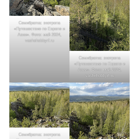
Семибратка: экотропа
«Путешествие по Европе и
Азии». Фото: май 2024,
vashehobbyrf.ru
Семибратка: экотропа
«Путешествие по Европе и
Азии». Фото: май 2024,
vashehobbyrf.ru
Семибратка: экотропа