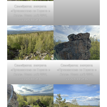
Семибратка: экотропа
«Путешествие по Европе и
Азии». Фото: май 2024,
vashehobbyrf.ru
Семибратка: экотропа
Семибратка: экотропа
«Путешествие по Европе и
«Путешествие по Европе и
Азии». Фото: май 2024,
Азии». Фото: май 2024,
vashehobbyrf.ru
vashehobbyrf.ru