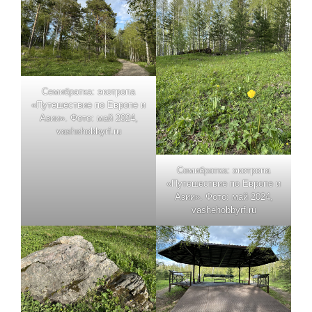
Семибратка: экотропа
«Путешествие по Европе и
Азии». Фото: май 2024,
vashehobbyrf.ru
Семибратка: экотропа
«Путешествие по Европе и
Азии». Фото: май 2024,
vashehobbyrf.ru