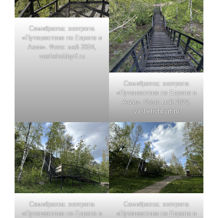
Семибратка: экотропа
«Путешествие по Европе и
Азии». Фото: май 2024,
vashehobbyrf.ru
Семибратка: экотропа
«Путешествие по Европе и
Азии». Фото: май 2024,
vashehobbyrf.ru
Семибратка: экотропа
Семибратка: экотропа
«Путешествие по Европе и
«Путешествие по Европе и