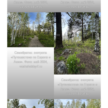
Азии». Фото: май 2024,
Азии». Фото: май 2024,
vashehobbyrf.ru
vashehobbyrf.ru
Семибратка: экотропа
«Путешествие по Европе и
Азии». Фото: май 2024,
vashehobbyrf.ru
Семибратка: экотропа
«Путешествие по Европе и
Азии». Фото: май 2024,
vashehobbyrf.ru