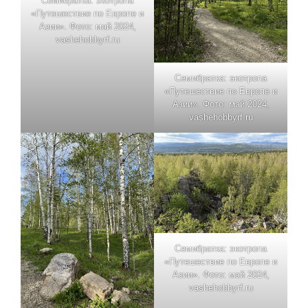
Семибратка: экотропа
«Путешествие по Европе и
Азии». Фото: май 2024,
vashehobbyrf.ru
Семибратка: экотропа
«Путешествие по Европе и
Азии». Фото: май 2024,
vashehobbyrf.ru
Семибратка: экотропа
«Путешествие по Европе и
Азии». Фото: май 2024,
vashehobbyrf.ru