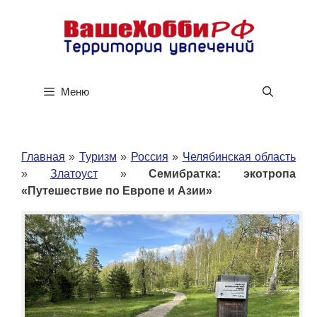
Перейти
к
содержимому
Меню
Главная
»
Туризм
»
Россия
»
Челябинская область
»
Златоуст
»
Семибратка: экотропа
«Путешествие по Европе и Азии»