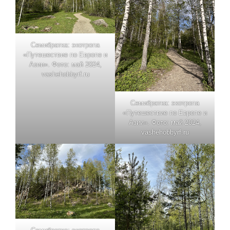
Семибратка: экотропа
«Путешествие по Европе и
Азии». Фото: май 2024,
vashehobbyrf.ru
Семибратка: экотропа
«Путешествие по Европе и
Азии». Фото: май 2024,
vashehobbyrf.ru