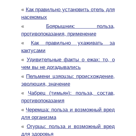
«
Как правильно установить отель для
насекомых
«
Боярышник: польза,
противопоказания, применение
«
Как правильно ухаживать за
кактусами
«
Удивительные факты о ежах: то, о
чем вы не догадывались
«
Пельмени цзяоцзы: происхождение,
эволюция, значение
«
Чабрец (тимьян): польза, состав,
противопоказания
«
Черемша: польза и возможный вред
для организма
«
Огурцы: польза и возможный вред
для здоровья