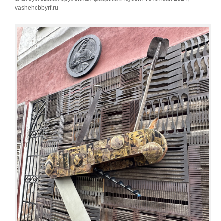
vashehobbyrf.ru