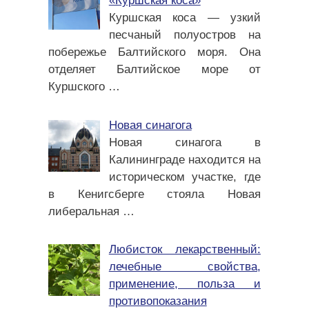
«Куршская коса»
Куршская коса — узкий
песчаный полуостров на
побережье Балтийского моря. Она
отделяет Балтийское море от
Куршского
…
Новая синагога
Новая синагога в
Калининграде находится на
историческом участке, где
в Кенигсберге стояла Новая
либеральная
…
Любисток лекарственный:
лечебные свойства,
применение, польза и
противопоказания