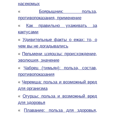
насекомых
«
Боярышник: польза,
противопоказания, применение
«
Как правильно ухаживать за
кактусами
«
Удивительные факты о ежах: то, о
чем вы не догадывались
«
Пельмени цзяоцзы: происхождение,
эволюция, значение
«
Чабрец (тимьян): польза, состав,
противопоказания
«
Черемша: польза и возможный вред
для организма
«
Огурцы: польза и возможный вред
для здоровья
«
Плавание: польза для здоровья,