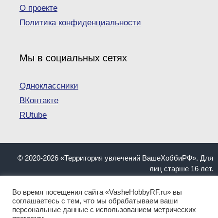
О проекте
Политика конфиденциальности
Мы в социальных сетях
Одноклассники
ВКонтакте
RUtube
© 2020-2026 «Территория увлечений ВашеХоббиРФ». Для
лиц старше 16 лет.
При копировании материалов ссылка на сайт
VasheHobbyRF.ru обязательна.
Во время посещения сайта «VasheHobbyRF.ru» вы
Информация, представленная на сайте, не должна
соглашаетесь с тем, что мы обрабатываем ваши
персональные данные с использованием метрических
пониматься как инструкция. Имеются противопоказания.