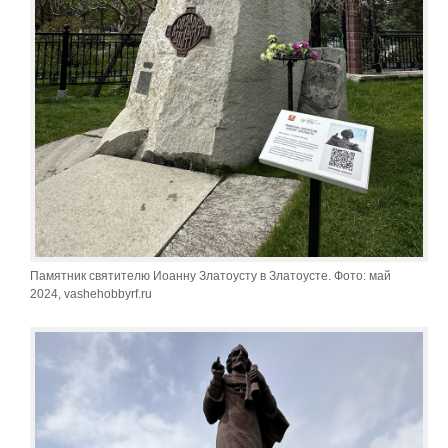
Памятник святителю Иоанну Златоусту в Златоусте. Фото: май
2024, vashehobbyrf.ru