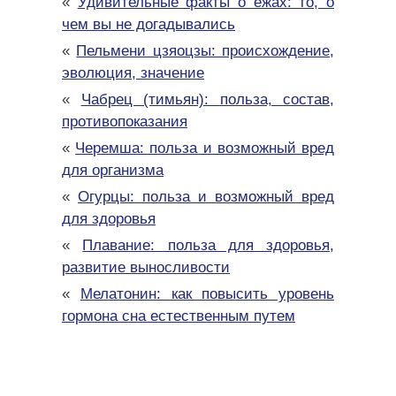
«
Удивительные факты о ежах: то, о
чем вы не догадывались
«
Пельмени цзяоцзы: происхождение,
эволюция, значение
«
Чабрец (тимьян): польза, состав,
противопоказания
«
Черемша: польза и возможный вред
для организма
«
Огурцы: польза и возможный вред
для здоровья
«
Плавание: польза для здоровья,
развитие выносливости
«
Мелатонин: как повысить уровень
гормона сна естественным путем