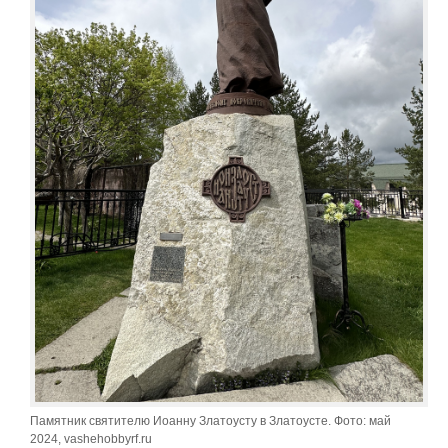
Памятник святителю Иоанну Златоусту в Златоусте. Фото: май
2024, vashehobbyrf.ru