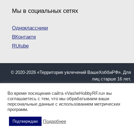
Мы в социальных сетях
Одноклассники
ВКонтакте
RUtube
© 2020-2026 «Территория увлечений ВашеХоббиРФ». Для
лиц старше 16 лет.
При копировании материалов ссылка на сайт
VasheHobbyRF.ru обязательна.
Во время посещения сайта «VasheHobbyRF.ru» вы
Информация, представленная на сайте, не должна
соглашаетесь с тем, что мы обрабатываем ваши
персональные данные с использованием метрических
пониматься как инструкция. Имеются противопоказания.
программ.
Перед применением обратитесь к квалифицированному
специалисту!
Подробнее
Подтверждаю