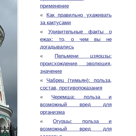
применение
«
Как правильно ухаживать
за кактусами
«
Удивительные факты о
ежах: то, о чем вы не
догадывались
«
Пельмени цзяоцзы:
происхождение, эволюция,
значение
«
Чабрец (тимьян): польза,
состав, противопоказания
«
Черемша: польза и
возможный вред для
организма
«
Огурцы: польза и
возможный вред для