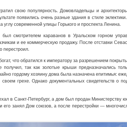
тратил свою популярность. Домовладельцы и архитектор
ультате появились очень разные здания в стиле эклектики
а углу современной улицы Горького и проспекта Ленина.
 был смотрителем караванов в Уральском горном управ
казчикам и ее коммерческую продажу. После отставки Сева
о перестроил.
богат, что обратился к императору за разрешением покрыт
 получил, так как золотые крыши предназначались тол
ычайно гордому хозяину дома была назначена епитимья: еж
 в своем грехе. Однако документальных свидетельств о п
хал в Санкт-Петербург, а дом был продан Министерству ю
и его занял Дом союзов, а после перестройки — многочи