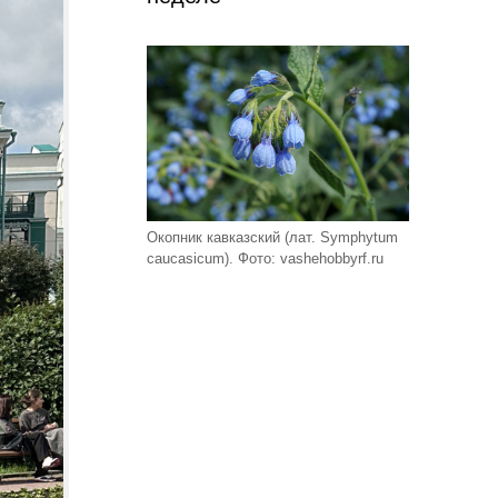
Окопник кавказский (лат. Symphytum
caucasicum). Фото: vashehobbyrf.ru