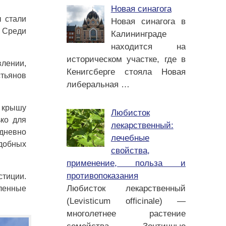
Новая синагога
ы стали
Новая синагога в
. Среди
Калининграде
находится на
историческом участке, где в
лении,
Кенигсберге стояла Новая
стьянов
либеральная
…
ь крышу
Любисток
ько для
лекарственный:
едневно
лечебные
одобных
свойства,
применение, польза и
противопоказания
стиции.
Любисток лекарственный
сленные
(Levisticum officinale) —
многолетнее растение