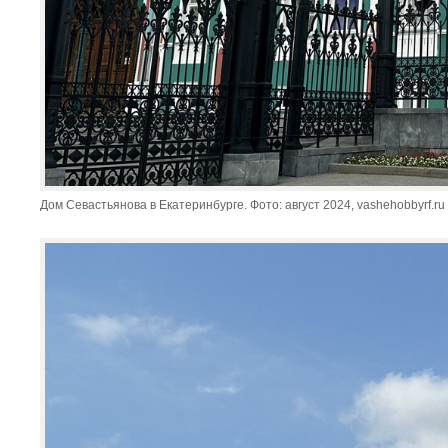
Дом Севастьянова в Екатеринбурге. Фото: август 2024, vashehobbyrf.ru