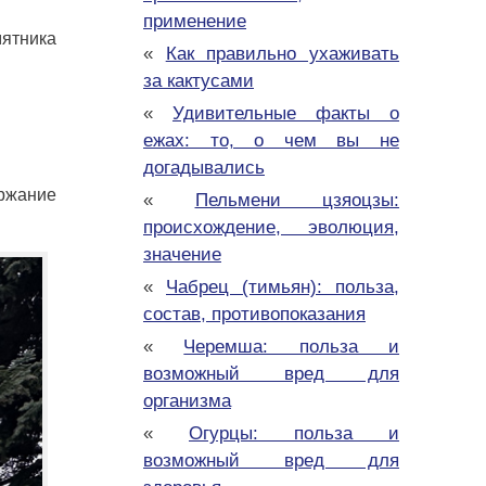
применение
мятника
«
Как правильно ухаживать
за кактусами
«
Удивительные факты о
ежах: то, о чем вы не
догадывались
ержание
«
Пельмени цзяоцзы:
происхождение, эволюция,
значение
«
Чабрец (тимьян): польза,
состав, противопоказания
«
Черемша: польза и
возможный вред для
организма
«
Огурцы: польза и
возможный вред для