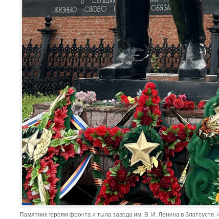
Памятник героям фронта и тыла завода им. В. И. Ленина в Златоусте. Ф