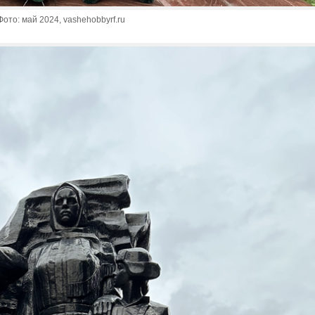
ото: май 2024, vashehobbyrf.ru