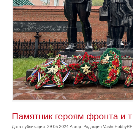
Памятник героям фронта и т
Дата публикации: 29.05.2024
Автор:
Редакция VasheHobbyRF.