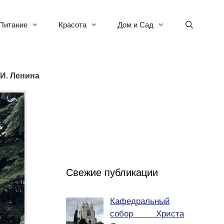
Питание
Красота
Дом и Сад
 И. Ленина
Свежие публикации
Кафедральный
собор Христа