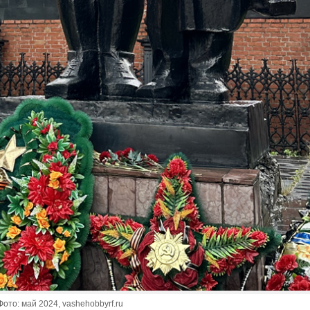
ото: май 2024, vashehobbyrf.ru