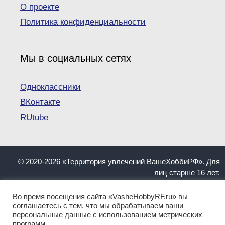
О проекте
Политика конфиденциальности
Мы в социальных сетях
Одноклассники
ВКонтакте
RUtube
© 2020-2026 «Территория увлечений ВашеХоббиРФ». Для
лиц старше 16 лет.
При копировании материалов ссылка на сайт
VasheHobbyRF.ru обязательна.
Во время посещения сайта «VasheHobbyRF.ru» вы
Информация, представленная на сайте, не должна
соглашаетесь с тем, что мы обрабатываем ваши
персональные данные с использованием метрических
пониматься как инструкция. Имеются противопоказания.
программ.