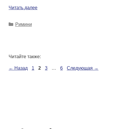
Читать далее
Рубрики
Римини
Читайте также:
Страница
Страница
Страница
Страница
←
Назад
1
2
3
…
6
Следующая
→