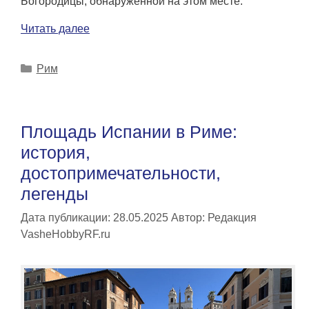
Богородицы, обнаруженной на этом месте.
Читать далее
Рубрики
Рим
Площадь Испании в Риме:
история,
достопримечательности,
легенды
Дата публикации: 28.05.2025
Автор:
Редакция
VasheHobbyRF.ru