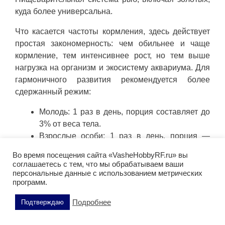
куда более универсальна.
Что касается частоты кормления, здесь действует
простая закономерность: чем обильнее и чаще
кормление, тем интенсивнее рост, но тем выше
нагрузка на организм и экосистему аквариума. Для
гармоничного развития рекомендуется более
сдержанный режим:
Молодь: 1 раз в день, порция составляет до
3% от веса тела.
Взрослые особи: 1 раз в день, порция —
около 1% от веса тела.
Во время посещения сайта «VasheHobbyRF.ru» вы
соглашаетесь с тем, что мы обрабатываем ваши
Практический ориентир: если через минуту после
персональные данные с использованием метрических
программ.
кормления в воде остаются несъеденные частицы
— порцию необходимо безоговорочно уменьшить.
Подробнее
Подтверждаю
Главная ошибка — перекорм