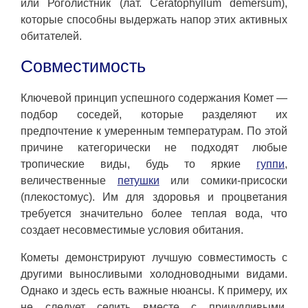
или Роголистник (лат. Ceratophyllum demersum),
которые способны выдержать напор этих активных
обитателей.
Совместимость
Ключевой принцип успешного содержания Комет —
подбор соседей, которые разделяют их
предпочтение к умеренным температурам. По этой
причине категорически не подходят любые
тропические виды, будь то яркие
гуппи
,
величественные
петушки
или сомики-присоски
(плекостомус). Им для здоровья и процветания
требуется значительно более теплая вода, что
создает несовместимые условия обитания.
Кометы демонстрируют лучшую совместимость с
другими выносливыми холодноводными видами.
Однако и здесь есть важные нюансы. К примеру, их
не следует селить вместе с причудливыми,