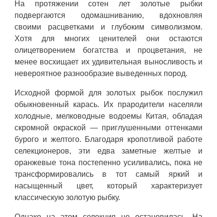
На протяжении сотен лет золотые рыбки
подвергаются одомашниванию, вдохновляя
своими расцветками и глубоким символизмом.
Хотя для многих ценителей они остаются
олицетворением богатства и процветания, не
менее восхищает их удивительная выносливость и
невероятное разнообразие выведенных пород.
Исходной формой для золотых рыбок послужил
обыкновенный карась. Их прародители населяли
холодные, мелководные водоемы Китая, обладая
скромной окраской — приглушенными оттенками
бурого и желтого. Благодаря кропотливой работе
селекционеров, эти едва заметные желтые и
оранжевые тона постепенно усиливались, пока не
трансформировались в тот самый яркий и
насыщенный цвет, который характеризует
классическую золотую рыбку.
Однако на этом селекция не остановилась. На