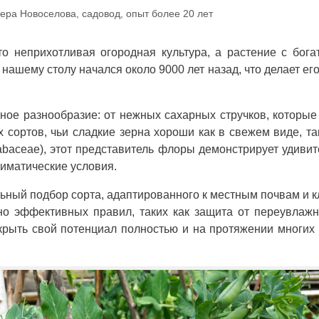
ера Новоселова, садовод, опыт более 20 лет
сто неприхотливая огородная культура, а растение с бог
 нашему столу начался около 9000 лет назад, что делает ег
ое разнообразие: от нежных сахарных стручков, которы
 сортов, чьи сладкие зерна хороши как в свежем виде, та
abaceae), этот представитель флоры демонстрирует удиви
лиматические условия.
ьный подбор сорта, адаптированного к местным почвам и к
но эффективных правил, таких как защита от переувлаж
скрыть свой потенциал полностью и на протяжении многих