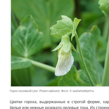
Горох посевной (лат. Pisum sativum). Фото: © vashehobbyrf.ru
Цветки гороха, выдержанные в строгой форме, ха
белые или нежные розовато-лиловые тона. Их строе