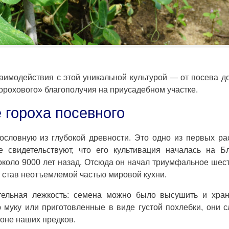
аимодействия с этой уникальной культурой — от посева д
орохового» благополучия на приусадебном участке.
 гороха посевного
дословную из глубокой древности. Это одно из первых ра
е свидетельствуют, что его культивация началась на Б
около 9000 лет назад. Отсюда он начал триумфальное шес
 став неотъемлемой частью мировой кухни.
тельная лежкость: семена можно было высушить и хран
 муку или приготовленные в виде густой похлебки, они 
оне наших предков.