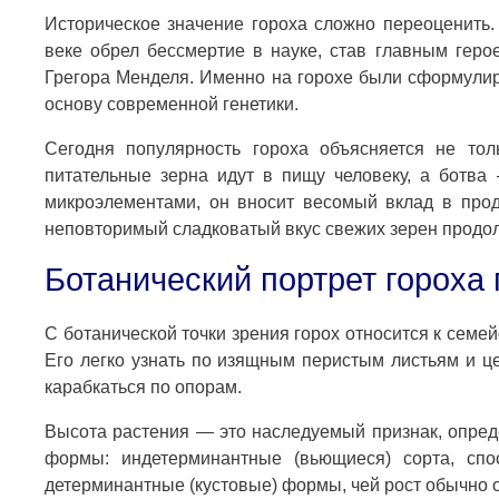
Историческое значение гороха сложно переоценить.
веке обрел бессмертие в науке, став главным геро
Грегора Менделя. Именно на горохе были сформули
основу современной генетики.
Сегодня популярность гороха объясняется не толь
питательные зерна идут в пищу человеку, а ботва
микроэлементами, он вносит весомый вклад в прод
неповторимый сладковатый вкус свежих зерен продол
Ботанический портрет гороха 
С ботанической точки зрения горох относится к семе
Его легко узнать по изящным перистым листьям и ц
карабкаться по опорам.
Высота растения — это наследуемый признак, опред
формы: индетерминантные (вьющиеся) сорта, сп
детерминантные (кустовые) формы, чей рост обычно 