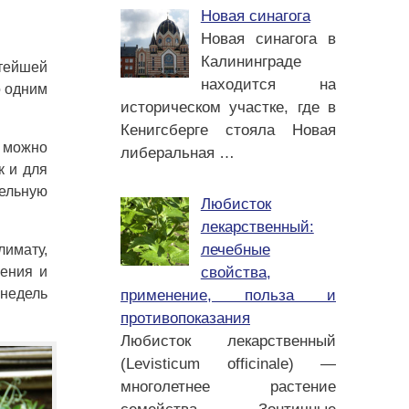
Новая синагога
Новая синагога в
Калининграде
атейшей
находится на
о одним
историческом участке, где в
Кенигсберге стояла Новая
е можно
либеральная
…
к и для
тельную
Любисток
лекарственный:
лечебные
лимату,
свойства,
нения и
 недель
применение, польза и
противопоказания
Любисток лекарственный
(Levisticum officinale) —
многолетнее растение