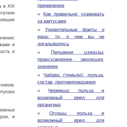
применение
а в XIX
ытателя
«
Как правильно ухаживать
ожившие
за кактусами
«
Удивительные факты о
ежах: то, о чем вы не
ачения:
догадывались
лками и
вость и
«
Пельмени цзяоцзы:
происхождение, эволюция,
значение
«
Чабрец (тимьян): польза,
состав, противопоказания
тником.
«
Черемша: польза и
ртуозно
возможный вред для
организма
сновные
«
Огурцы: польза и
ров, и
возможный вред для