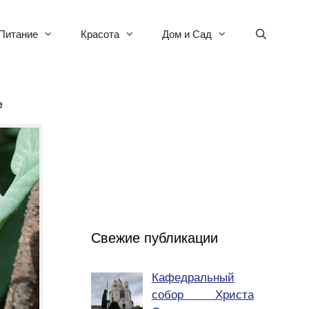
Питание
Красота
Дом и Сад
е
Свежие публикации
Кафедральный
собор Христа