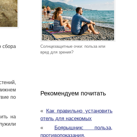
о сбора
Солнцезащитные очки: польза или
вред для зрения?
стений,
лижнем
Рекомендуем почитать
твие по
«
Как правильно установить
ить на
отель для насекомых
служили
«
Боярышник: польза,
противопоказания,