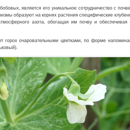
 бобовых, является его уникальное сотрудничество с поч
низмы образуют на корнях растения специфические клубень
тмосферного азота, обогащая им почву и обеспечивая 
тет горох очаровательными цветками, по форме напоми
ьковый).