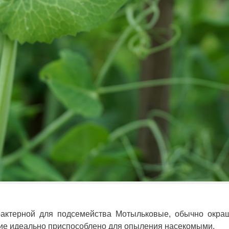
рактерной для подсемейства Мотыльковые, обычно окра
ние идеально приспособлено для опыления насекомыми.