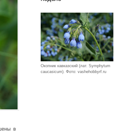
Окопник кавказский (лат. Symphytum
caucasicum). Фото: vashehobbyrf.ru
шены в