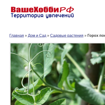
Перейти
к
содержимому
Главная
»
Дом и Сад
»
Садовые растения
»
Горох по