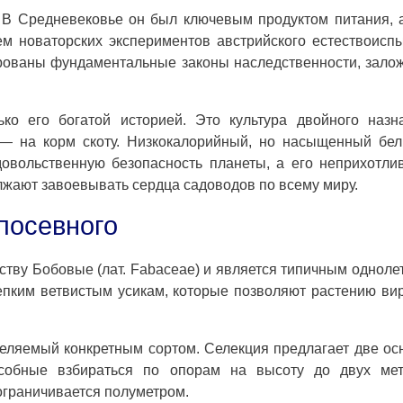
 В Средневековье он был ключевым продуктом питания, 
ем новаторских экспериментов австрийского естествоисп
рованы фундаментальные законы наследственности, зал
ко его богатой историей. Это культура двойного назн
 — на корм скоту. Низкокалорийный, но насыщенный бе
овольственную безопасность планеты, а его неприхотли
жают завоевывать сердца садоводов по всему миру.
посевного
йству Бобовые (лат. Fabaceae) и является типичным одноле
епким ветвистым усикам, которые позволяют растению ви
еляемый конкретным сортом. Селекция предлагает две о
особные взбираться по опорам на высоту до двух мет
ограничивается полуметром.