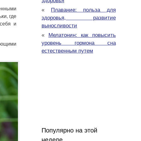
здоровья
венными
«
Плавание: польза для
ки, где
здоровья, развитие
себя и
выносливости
«
Мелатонин: как повысить
уровень гормона сна
нающими
естественным путем
Популярно на этой
неделе