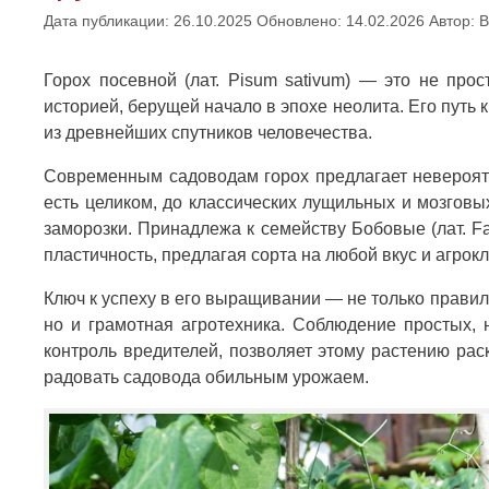
Дата публикации: 26.10.2025
Обновлено: 14.02.2026
Автор:
В
Горох посевной (лат. Pisum sativum) — это не про
историей, берущей начало в эпохе неолита. Его путь к
из древнейших спутников человечества.
Современным садоводам горох предлагает невероятн
есть целиком, до классических лущильных и мозговых
заморозки. Принадлежа к семейству Бобовые (лат. F
пластичность, предлагая сорта на любой вкус и агрок
Ключ к успеху в его выращивании — не только правил
но и грамотная агротехника. Соблюдение простых, 
контроль вредителей, позволяет этому растению ра
радовать садовода обильным урожаем.