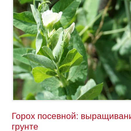
Горох посевной: выращивани
грунте