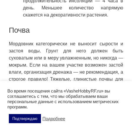
продолжительность инсоляции — 4 часа в
день. Меньшее количество напрямую
скажется на декоративности растения.
Почва
Мордовник категорически не выносит сырости и
застоя воды. Грунт для него должен быть
суховатым или в меру увлажненным, но никогда —
мокрым. Если на вашем участке возможен застой
влаги, организация дренажа — не рекомендация, а
строгое правило! Тяжелые, глинистые почвы для
него губительны. Их необходимо «разбавить»
Во время посещения сайта «VasheHobbyRF.ru» вы
песком.
соглашаетесь с тем, что мы обрабатываем ваши
персональные данные с использованием метрических
Краткая шпаргалка по идеальному субстрату:
программ.
Оптимальный вариант: от сухого до
Подробнее
Подтверждаю
нормального по влажности грунт.
Структура и питательность: максимально