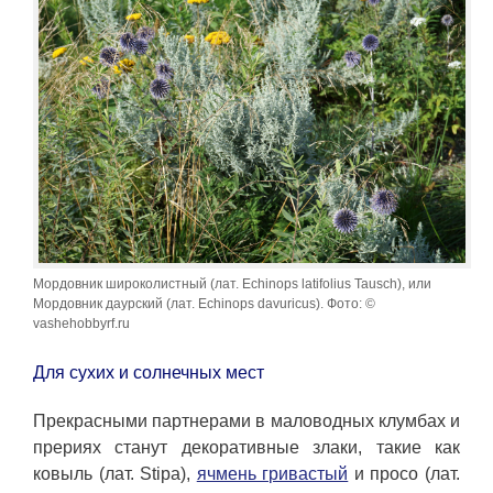
Мордовник широколистный (лат. Echinops latifolius Tausch), или
Мордовник даурский (лат. Echinops davuricus). Фото: ©
vashehobbyrf.ru
Для сухих и солнечных мест
Прекрасными партнерами в маловодных клумбах и
прериях станут декоративные злаки, такие как
ковыль (лат. Stipa),
ячмень гривастый
и просо (лат.