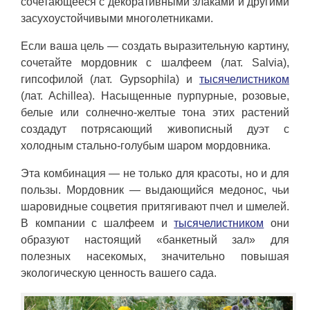
сочетающееся с декоративными злаками и другими
засухоустойчивыми многолетниками.
Если ваша цель — создать выразительную картину,
сочетайте мордовник с шалфеем (лат. Salvia),
гипсофилой (лат. Gypsophila) и
тысячелистником
(лат. Achillea). Насыщенные пурпурные, розовые,
белые или солнечно-желтые тона этих растений
создадут потрясающий живописный дуэт с
холодным стально-голубым шаром мордовника.
Эта комбинация — не только для красоты, но и для
пользы. Мордовник — выдающийся медонос, чьи
шаровидные соцветия притягивают пчел и шмелей.
В компании с шалфеем и
тысячелистником
они
образуют настоящий «банкетный зал» для
полезных насекомых, значительно повышая
экологическую ценность вашего сада.