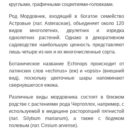
круглыми, графичными соцветиями-головками.
Род Мордовник, входящий в богатое семейство
Астровые (лат. Asteraceae), объединяет около 120
видов многолетних, двулетних и изредка
однолетних растений. Однако в декоративном
садоводстве наибольшую ценность представляют
лишь четыре из них и их многочисленные сорта.
Ботаническое название Echinops происходит от
латинских слов «echinus» (еж) и «opsis» (внешний
вид), поскольку цветочные шары напоминают
свернувшегося ежика.
Различные виды мордовника состоят в близком
родстве с растениями рода Чертоплох, например, с
используемой в медицине расторопшей пятнистой
(лат. Silybum marianum), а также с бодяком
полевым (лат. Cirsium arvense).