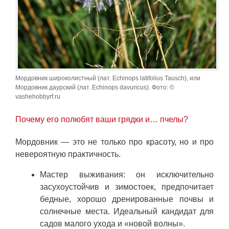
Мордовник широколистный (лат. Echinops latifolius Tausch), или
Мордовник даурский (лат. Echinops davuricus). Фото: ©
vashehobbyrf.ru
Почему его полюбят ваши грядки и… пчелы?
Мордовник — это не только про красоту, но и про
невероятную практичность.
Мастер выживания: он исключительно
засухоустойчив и зимостоек, предпочитает
бедные, хорошо дренированные почвы и
солнечные места. Идеальный кандидат для
садов малого ухода и «новой волны».